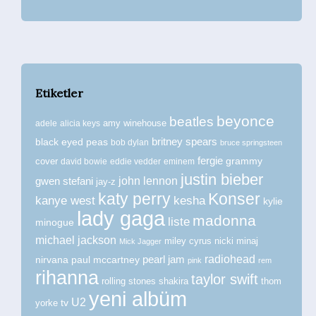
Etiketler
beyonce
beatles
amy winehouse
adele
alicia keys
britney spears
black eyed peas
bob dylan
bruce springsteen
fergie
grammy
cover
david bowie
eddie vedder
eminem
justin bieber
john lennon
gwen stefani
jay-z
katy perry
Konser
kanye west
kesha
kylie
lady gaga
madonna
liste
minogue
michael jackson
miley cyrus
nicki minaj
Mick Jagger
radiohead
nirvana
paul mccartney
pearl jam
pink
rem
rihanna
taylor swift
rolling stones
shakira
thom
yeni albüm
U2
tv
yorke