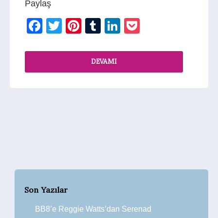
Paylaş
Facebook
Twitter
Pinterest
Tumblr
LinkedIn
Pocket
DEVAMI
Son Yazılar
BB8’e Reggie Watts’dan Serenad