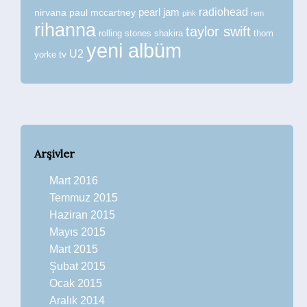
radiohead
nirvana
paul mccartney
pearl jam
pink
rem
rihanna
taylor swift
rolling stones
shakira
thom
yeni albüm
U2
tv
yorke
Arşivler
Mart 2016
Temmuz 2015
Haziran 2015
Mayıs 2015
Mart 2015
Şubat 2015
Ocak 2015
Aralık 2014