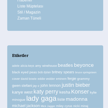
Haberler
Liste Müptelası
Stil / Magazin
Zaman Tüneli
Etiketler
beyonce
beatles
amy winehouse
adele
alicia keys
britney spears
black eyed peas
bob dylan
bruce springsteen
fergie
grammy
cover
david bowie
eddie vedder
eminem
justin bieber
john lennon
gwen stefani
jay-z
katy perry
Konser
kanye west
kesha
kylie
lady gaga
madonna
liste
minogue
michael jackson
miley cyrus
nicki minaj
Mick Jagger