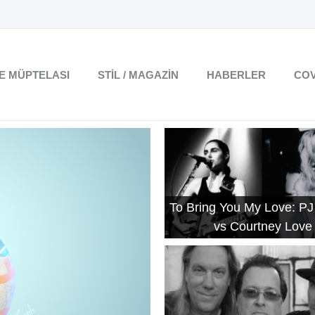
TE MÜPTELASI
STIL / MAGAZIN
HABERLER
COV
To Bring You My Love: PJ
vs Courtney Love