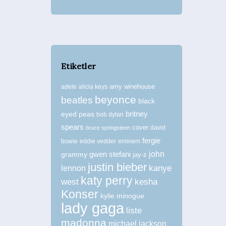
Etiketler
amy winehouse
adele
alicia keys
beyonce
beatles
black
britney
eyed peas
bob dylan
spears
cover
david
bruce springsteen
fergie
bowie
eddie vedder
eminem
john
grammy
gwen stefani
jay-z
justin bieber
kanye
lennon
katy perry
west
kesha
Konser
kylie minogue
lady gaga
liste
madonna
michael jackson