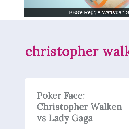
BB8'e Reggie Watts'dan 
christopher wal
Poker Face:
Christopher Walken
vs Lady Gaga