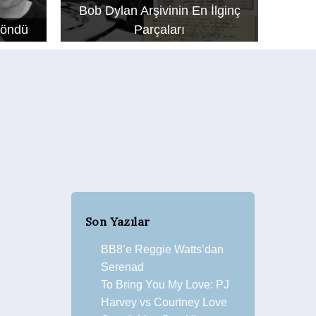
Bob Dylan Arşivinin En İlginç
Döndü
Parçaları
Son Yazılar
BB8’e Reggie Watts’dan
Serenad
To Bring You My Love: PJ
Harvey vs Courtney Love