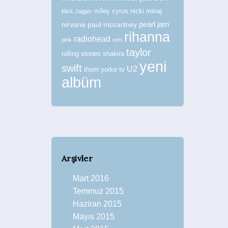
miley cyrus
nicki minaj
Mick Jagger
nirvana
paul mccartney
pearl jam
rihanna
radiohead
pink
rem
taylor
rolling stones
shakira
yeni
swift
U2
tv
thom yorke
albüm
Arşivler
Mart 2016
Temmuz 2015
Haziran 2015
Mayıs 2015