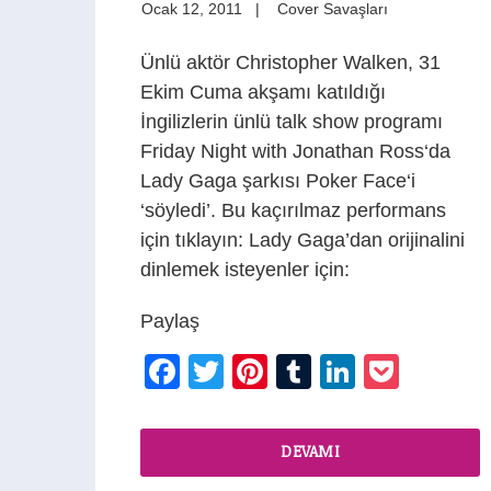
Ocak 12, 2011
Cover Savaşları
Ünlü aktör Christopher Walken, 31
Ekim Cuma akşamı katıldığı
İngilizlerin ünlü talk show programı
Friday Night with Jonathan Ross‘da
Lady Gaga şarkısı Poker Face‘i
‘söyledi’. Bu kaçırılmaz performans
için tıklayın: Lady Gaga’dan orijinalini
dinlemek isteyenler için:
Paylaş
Facebook
Twitter
Pinterest
Tumblr
LinkedIn
Pocke
DEVAMI