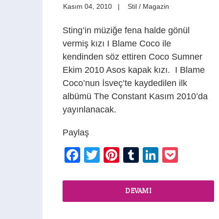
Kasım 04, 2010
Stil / Magazin
Sting’in müziğe fena halde gönül
vermiş kızı I Blame Coco ile
kendinden söz ettiren Coco Sumner
Ekim 2010 Asos kapak kızı. I Blame
Coco’nun İsveç’te kaydedilen ilk
albümü The Constant Kasım 2010’da
yayınlanacak.
Paylaş
Facebook
Twitter
Pinterest
Tumblr
LinkedIn
Pocke
DEVAMI