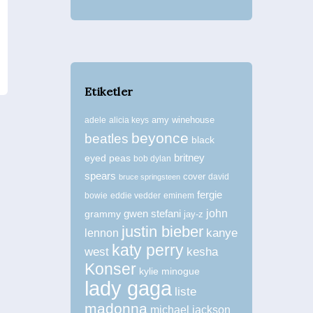
Etiketler
amy winehouse
adele
alicia keys
beyonce
beatles
black
britney
eyed peas
bob dylan
spears
cover
david
bruce springsteen
fergie
bowie
eddie vedder
eminem
john
grammy
gwen stefani
jay-z
justin bieber
kanye
lennon
katy perry
west
kesha
Konser
kylie minogue
lady gaga
liste
madonna
michael jackson