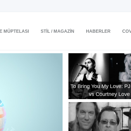
TE MÜPTELASI
STIL / MAGAZIN
HABERLER
COV
To Bring You My Love: PJ
vs Courtney Love