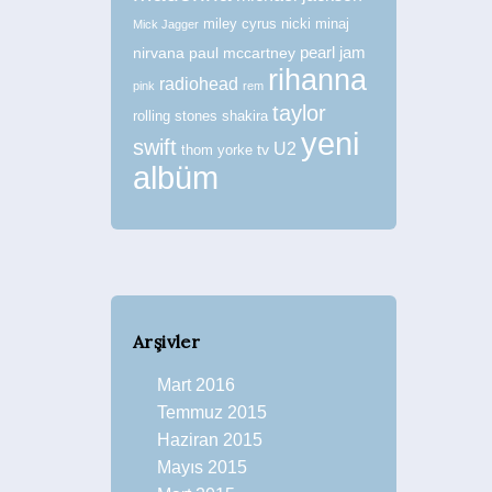
miley cyrus
nicki minaj
Mick Jagger
nirvana
paul mccartney
pearl jam
rihanna
radiohead
pink
rem
taylor
rolling stones
shakira
yeni
swift
U2
tv
thom yorke
albüm
Arşivler
Mart 2016
Temmuz 2015
Haziran 2015
Mayıs 2015