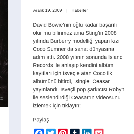
Aralık 19, 2009
Haberler
David Bowie’nin oğlu kadar başarılı
olur mu bilinmez ama Sting’in 2008
yılında Burberry modelliği yapan kızı
Coco Sumner da sanat dünyasına
adım attı. 2008 yılının sonunda Island
Records ile anlaşıp kendini albüm
kayıtları için Isveç’e atan Coco ilk
albümünü bitirdi, single Ceasar
yayınlandı. İsveçli pop şarkıcısı Robyn
ile seslendirdiği Ceasar’ın videosunu
izlemek için tıklayın:
Paylaş
Facebook
Twitter
Pinterest
Tumblr
LinkedIn
Pocket