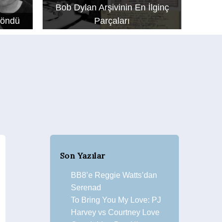
Bob Dylan Arşivinin En İlginç
Döndü
Parçaları
Son Yazılar
BB8’e Reggie Watts’dan
Serenad
To Bring You My Love: PJ
Harvey vs Courtney Love