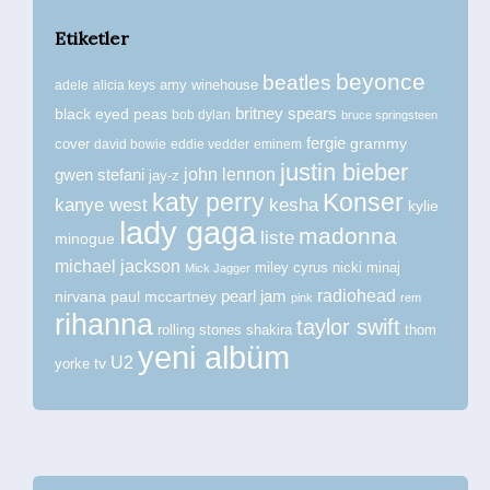
Etiketler
beyonce
beatles
amy winehouse
adele
alicia keys
britney spears
black eyed peas
bob dylan
bruce springsteen
fergie
grammy
cover
david bowie
eddie vedder
eminem
justin bieber
john lennon
gwen stefani
jay-z
katy perry
Konser
kanye west
kesha
kylie
lady gaga
madonna
liste
minogue
michael jackson
miley cyrus
nicki minaj
Mick Jagger
radiohead
nirvana
paul mccartney
pearl jam
pink
rem
rihanna
taylor swift
rolling stones
shakira
thom
yeni albüm
U2
tv
yorke