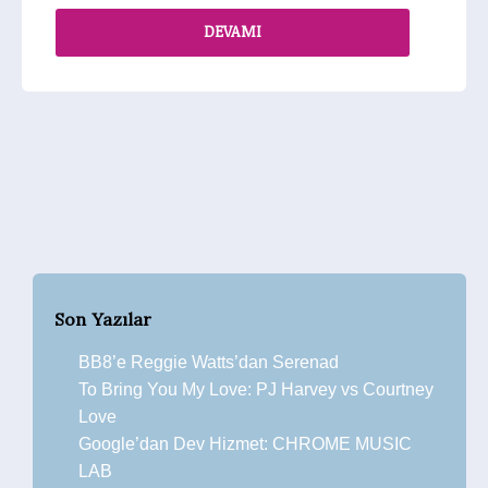
DEVAMI
Son Yazılar
BB8’e Reggie Watts’dan Serenad
To Bring You My Love: PJ Harvey vs Courtney
Love
Google’dan Dev Hizmet: CHROME MUSIC
LAB