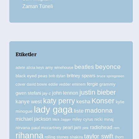
Zaman Tüneli
Etiketler
beyonce
beatles
amy winehouse
adele
alicia keys
britney spears
black eyed peas
bob dylan
bruce springsteen
fergie
grammy
cover
david bowie
eddie vedder
eminem
justin bieber
john lennon
gwen stefani
jay-z
katy perry
Konser
kanye west
kesha
kylie
lady gaga
madonna
liste
minogue
michael jackson
miley cyrus
nicki minaj
Mick Jagger
radiohead
nirvana
paul mccartney
pearl jam
pink
rem
rihanna
taylor swift
rolling stones
shakira
thom