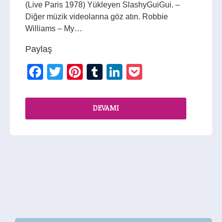
(Live Paris 1978) Yükleyen SlashyGuiGui. –
Diğer müzik videolarına göz atın. Robbie
Williams – My…
Paylaş
Facebook
Twitter
Pinterest
Tumblr
LinkedIn
Pocket
DEVAMI