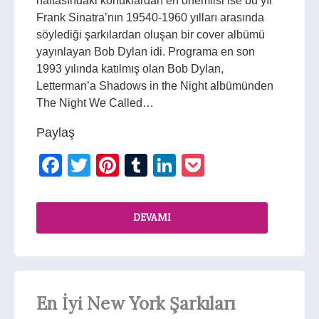
haftasındaki konuklardan en önemlisi ise bu yıl
Frank Sinatra’nın 19540-1960 yılları arasında
söylediği şarkılardan oluşan bir cover albümü
yayınlayan Bob Dylan idi. Programa en son
1993 yılında katılmış olan Bob Dylan,
Letterman’a Shadows in the Night albümünden
The Night We Called…
Paylaş
Facebook
Twitter
Pinterest
Tumblr
LinkedIn
Pocket
DEVAMI
En İyi New York Şarkıları