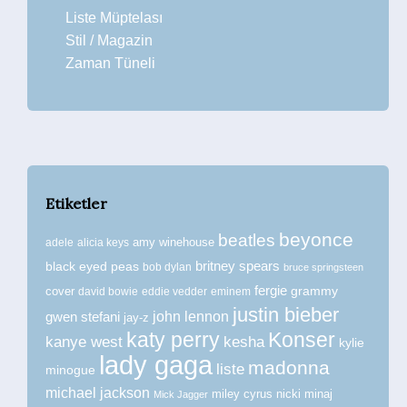
Liste Müptelası
Stil / Magazin
Zaman Tüneli
Etiketler
beyonce
beatles
amy winehouse
adele
alicia keys
britney spears
black eyed peas
bob dylan
bruce springsteen
fergie
grammy
cover
david bowie
eddie vedder
eminem
justin bieber
john lennon
gwen stefani
jay-z
katy perry
Konser
kanye west
kesha
kylie
lady gaga
madonna
liste
minogue
michael jackson
miley cyrus
nicki minaj
Mick Jagger