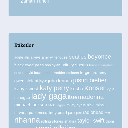
Zaman Tüneli
Etiketler
beyonce
beatles
amy winehouse
adele
alicia keys
britney spears
black eyed peas
bob dylan
bruce springsteen
fergie
grammy
cover
david bowie
eddie vedder
eminem
justin bieber
john lennon
gwen stefani
jay-z
katy perry
Konser
kanye west
kesha
kylie
lady gaga
madonna
liste
minogue
michael jackson
miley cyrus
nicki minaj
Mick Jagger
radiohead
nirvana
paul mccartney
pearl jam
pink
rem
rihanna
taylor swift
rolling stones
shakira
thom