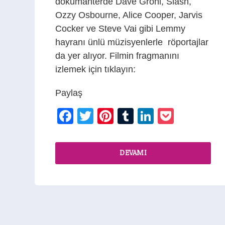
dokümanterde Dave Grohl, Slash,
Ozzy Osbourne, Alice Cooper, Jarvis
Cocker ve Steve Vai gibi Lemmy
hayranı ünlü müzisyenlerle röportajlar
da yer alıyor. Filmin fragmanını
izlemek için tıklayın:
Paylaş
Facebook
Twitter
Pinterest
Tumblr
LinkedIn
Pocket
DEVAMI