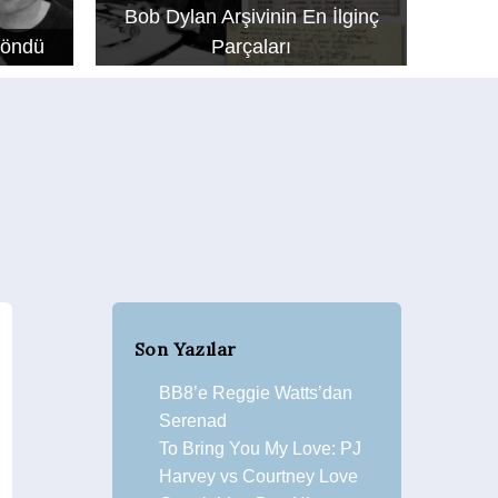
Bob Dylan Arşivinin En İlginç
Döndü
Parçaları
Son Yazılar
BB8’e Reggie Watts’dan
Serenad
To Bring You My Love: PJ
Harvey vs Courtney Love