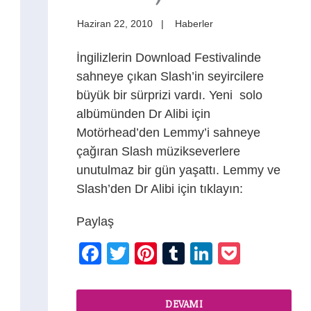
Haziran 22, 2010
Haberler
İngilizlerin Download Festivalinde
sahneye çıkan Slash’in seyircilere
büyük bir sürprizi vardı. Yeni solo
albümünden Dr Alibi için
Motörhead’den Lemmy’i sahneye
çağıran Slash müzikseverlere
unutulmaz bir gün yaşattı. Lemmy ve
Slash’den Dr Alibi için tıklayın:
Paylaş
Facebook
Twitter
Pinterest
Tumblr
LinkedIn
Pocket
t
DEVAMI