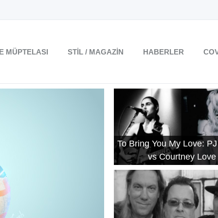
TE MÜPTELASI
STIL / MAGAZIN
HABERLER
COV
To Bring You My Love: PJ
vs Courtney Love