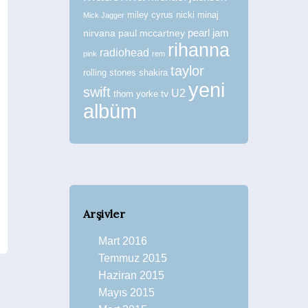
miley cyrus
nicki minaj
Mick Jagger
nirvana
paul mccartney
pearl jam
rihanna
radiohead
pink
rem
taylor
rolling stones
shakira
yeni
swift
U2
tv
thom yorke
albüm
Arşivler
Mart 2016
Temmuz 2015
Haziran 2015
Mayıs 2015