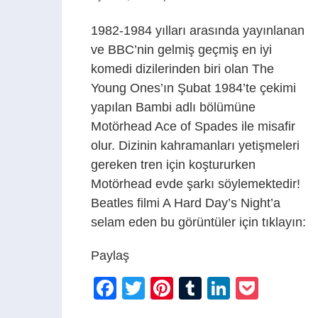
1982-1984 yılları arasında yayınlanan
ve BBC’nin gelmiş geçmiş en iyi
komedi dizilerinden biri olan The
Young Ones’ın Şubat 1984’te çekimi
yapılan Bambi adlı bölümüne
Motörhead Ace of Spades ile misafir
olur. Dizinin kahramanları yetişmeleri
gereken tren için koştururken
Motörhead evde şarkı söylemektedir!
Beatles filmi A Hard Day’s Night’a
selam eden bu görüntüler için tıklayın:
Paylaş
Facebook
Twitter
Pinterest
Tumblr
LinkedIn
Pocke