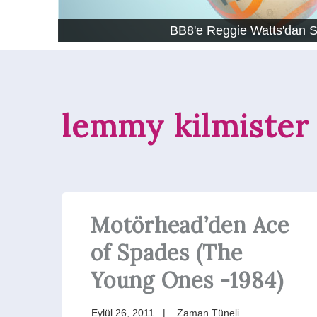
BB8'e Reggie Watts'dan 
lemmy kilmister
Motörhead’den Ace
of Spades (The
Young Ones -1984)
Eylül 26, 2011
Zaman Tüneli