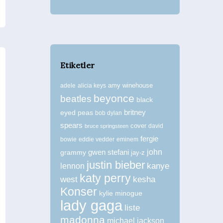
Etiketler
amy winehouse
adele
alicia keys
beyonce
beatles
black
britney
eyed peas
bob dylan
spears
cover
david
bruce springsteen
fergie
bowie
eddie vedder
eminem
john
grammy
gwen stefani
jay-z
justin bieber
kanye
lennon
katy perry
west
kesha
Konser
kylie minogue
lady gaga
liste
madonna
michael jackson