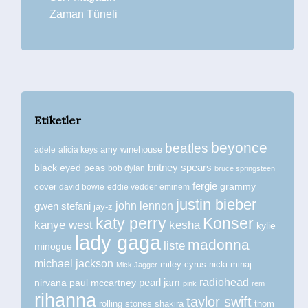
Zaman Tüneli
Etiketler
beyonce
beatles
amy winehouse
adele
alicia keys
britney spears
black eyed peas
bob dylan
bruce springsteen
fergie
grammy
cover
david bowie
eddie vedder
eminem
justin bieber
john lennon
gwen stefani
jay-z
katy perry
Konser
kanye west
kesha
kylie
lady gaga
madonna
liste
minogue
michael jackson
miley cyrus
nicki minaj
Mick Jagger
radiohead
nirvana
paul mccartney
pearl jam
pink
rem
rihanna
taylor swift
rolling stones
shakira
thom