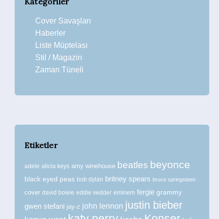
Kategoriler
Cover Savaşları
Haberler
Liste Müptelası
Stil / Magazin
Zaman Tüneli
Etiketler
beyonce
beatles
amy winehouse
adele
alicia keys
britney spears
black eyed peas
bob dylan
bruce springsteen
fergie
grammy
cover
david bowie
eddie vedder
eminem
justin bieber
john lennon
gwen stefani
jay-z
katy perry
Konser