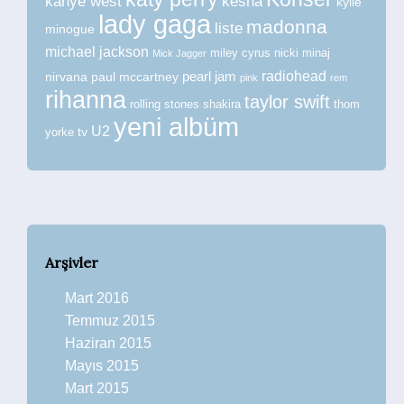
kanye west
kesha
kylie
lady gaga
madonna
liste
minogue
michael jackson
miley cyrus
nicki minaj
Mick Jagger
radiohead
nirvana
paul mccartney
pearl jam
pink
rem
rihanna
taylor swift
rolling stones
shakira
thom
yeni albüm
U2
tv
yorke
Arşivler
Mart 2016
Temmuz 2015
Haziran 2015
Mayıs 2015
Mart 2015