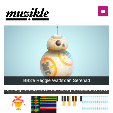
BB8'e Reggie Watts'dan Serenad
To Bring You My Love: PJ Harvey vs Courtney Love