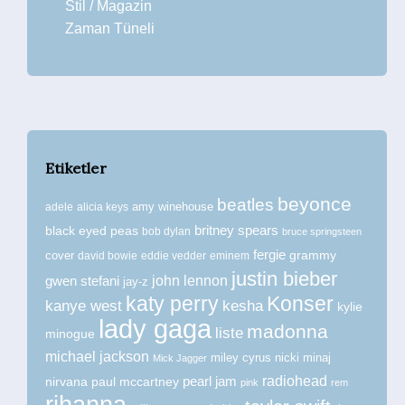
Stil / Magazin
Zaman Tüneli
Etiketler
beyonce
beatles
amy winehouse
adele
alicia keys
britney spears
black eyed peas
bob dylan
bruce springsteen
fergie
grammy
cover
david bowie
eddie vedder
eminem
justin bieber
john lennon
gwen stefani
jay-z
katy perry
Konser
kanye west
kesha
kylie
lady gaga
madonna
liste
minogue
michael jackson
miley cyrus
nicki minaj
Mick Jagger
radiohead
nirvana
paul mccartney
pearl jam
pink
rem
rihanna