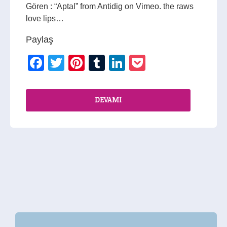
Gören : “Aptal” from Antidig on Vimeo. the raws
love lips…
Paylaş
Facebook
Twitter
Pinterest
Tumblr
LinkedIn
Pocket
DEVAMI