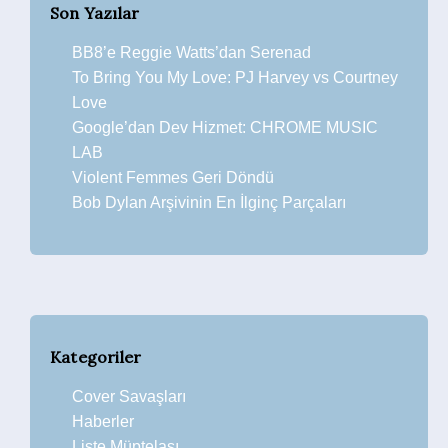
Son Yazılar
BB8’e Reggie Watts’dan Serenad
To Bring You My Love: PJ Harvey vs Courtney
Love
Google’dan Dev Hizmet: CHROME MUSIC
LAB
Violent Femmes Geri Döndü
Bob Dylan Arşivinin En İlginç Parçaları
Kategoriler
Cover Savaşları
Haberler
Liste Müptelası