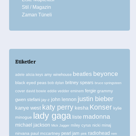
Stil / Magazin
Zaman Tüneli
Etiketler
beyonce
beatles
amy winehouse
adele
alicia keys
britney spears
black eyed peas
bob dylan
bruce springsteen
fergie
grammy
cover
david bowie
eddie vedder
eminem
justin bieber
john lennon
gwen stefani
jay-z
katy perry
Konser
kanye west
kesha
kylie
lady gaga
madonna
liste
minogue
michael jackson
miley cyrus
nicki minaj
Mick Jagger
radiohead
nirvana
paul mccartney
pearl jam
pink
rem