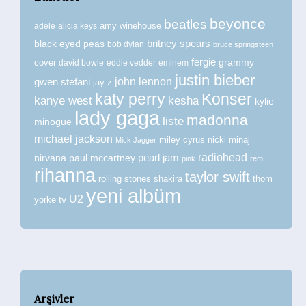
beyonce
beatles
amy winehouse
adele
alicia keys
britney spears
black eyed peas
bob dylan
bruce springsteen
fergie
grammy
cover
david bowie
eddie vedder
eminem
justin bieber
john lennon
gwen stefani
jay-z
katy perry
Konser
kanye west
kesha
kylie
lady gaga
madonna
liste
minogue
michael jackson
miley cyrus
nicki minaj
Mick Jagger
radiohead
nirvana
paul mccartney
pearl jam
pink
rem
rihanna
taylor swift
rolling stones
shakira
thom
yeni albüm
U2
tv
yorke
Arşivler