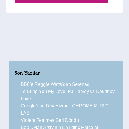
Son Yazılar
BB8’e Reggie Watts’dan Serenad
To Bring You My Love: PJ Harvey vs Courtney
Love
Google’dan Dev Hizmet: CHROME MUSIC
LAB
Violent Femmes Geri Döndü
Bob Dylan Arşivinin En İlginç Parçaları