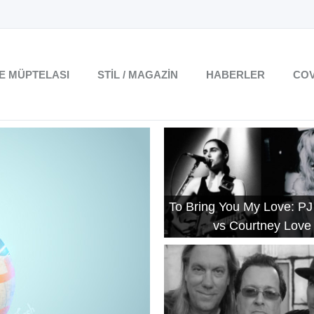
TE MÜPTELASI
STIL / MAGAZIN
HABERLER
COV
To Bring You My Love: PJ
vs Courtney Love