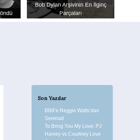
Bob Dylan Arşivinin En İlginç
Döndü
Parçaları
Son Yazılar
BB8’e Reggie Watts’dan
Serenad
To Bring You My Love: PJ
Harvey vs Courtney Love