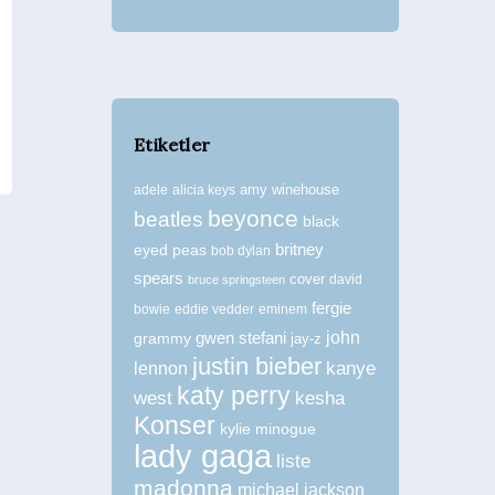
Etiketler
amy winehouse
adele
alicia keys
beyonce
beatles
black
britney
eyed peas
bob dylan
spears
cover
david
bruce springsteen
fergie
bowie
eddie vedder
eminem
john
grammy
gwen stefani
jay-z
justin bieber
kanye
lennon
katy perry
west
kesha
Konser
kylie minogue
lady gaga
liste
madonna
michael jackson