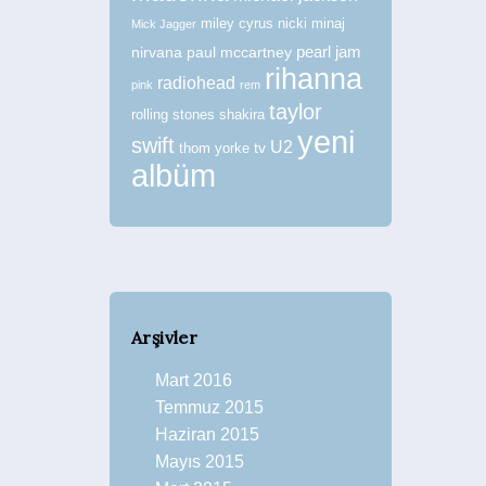
miley cyrus
nicki minaj
Mick Jagger
nirvana
paul mccartney
pearl jam
rihanna
radiohead
pink
rem
taylor
rolling stones
shakira
yeni
swift
U2
tv
thom yorke
albüm
Arşivler
Mart 2016
Temmuz 2015
Haziran 2015
Mayıs 2015