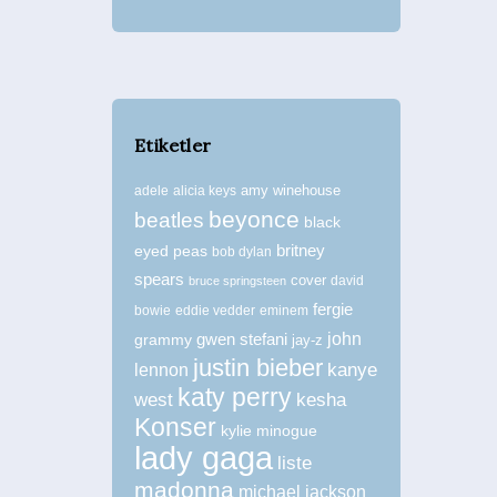
Etiketler
amy winehouse
adele
alicia keys
beyonce
beatles
black
britney
eyed peas
bob dylan
spears
cover
david
bruce springsteen
fergie
bowie
eddie vedder
eminem
john
grammy
gwen stefani
jay-z
justin bieber
kanye
lennon
katy perry
west
kesha
Konser
kylie minogue
lady gaga
liste
madonna
michael jackson