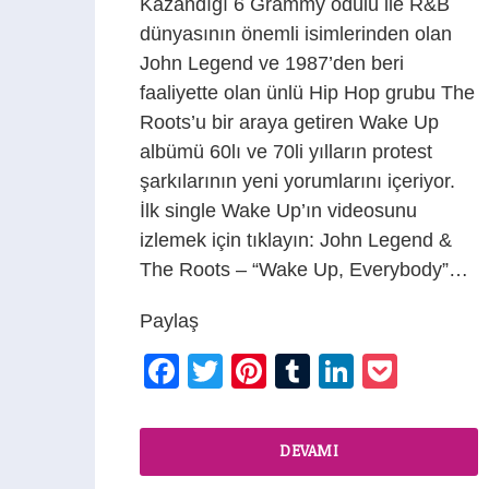
Kazandığı 6 Grammy ödülü ile R&B
dünyasının önemli isimlerinden olan
John Legend ve 1987’den beri
faaliyette olan ünlü Hip Hop grubu The
Roots’u bir araya getiren Wake Up
albümü 60lı ve 70li yılların protest
şarkılarının yeni yorumlarını içeriyor.
İlk single Wake Up’ın videosunu
izlemek için tıklayın: John Legend &
The Roots – “Wake Up, Everybody”…
Paylaş
Facebook
Twitter
Pinterest
Tumblr
LinkedIn
Pocke
DEVAMI