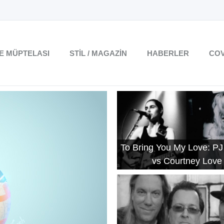
TE MÜPTELASI
STIL / MAGAZIN
HABERLER
COV
To Bring You My Love: PJ
vs Courtney Love