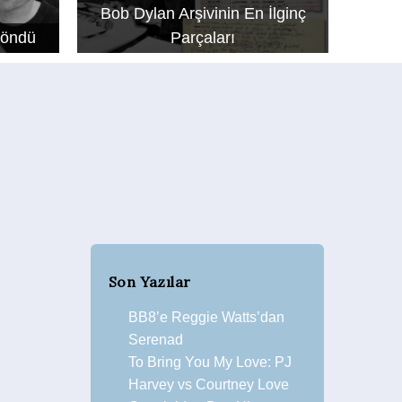
Bob Dylan Arşivinin En İlginç
Döndü
Parçaları
Son Yazılar
BB8’e Reggie Watts’dan
Serenad
To Bring You My Love: PJ
Harvey vs Courtney Love