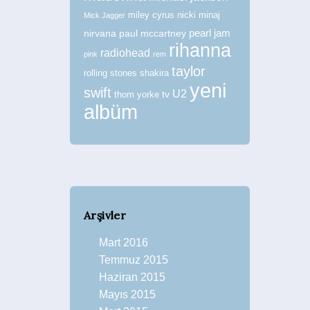
miley cyrus
nicki minaj
Mick Jagger
nirvana
paul mccartney
pearl jam
rihanna
radiohead
pink
rem
taylor
rolling stones
shakira
yeni
swift
U2
tv
thom yorke
albüm
Arşivler
Mart 2016
Temmuz 2015
Haziran 2015
Mayıs 2015