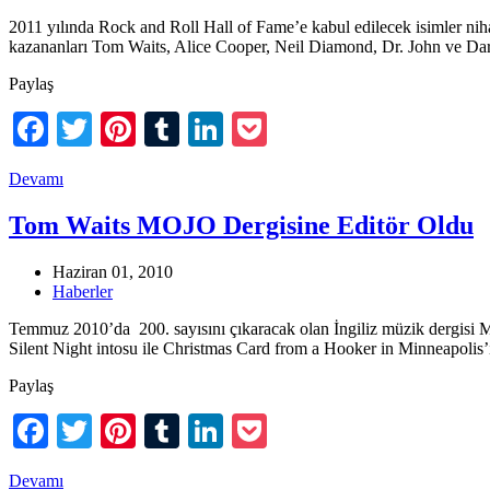
2011 yılında Rock and Roll Hall of Fame’e kabul edilecek isimler nih
kazananları Tom Waits, Alice Cooper, Neil Diamond, Dr. John ve D
Paylaş
Facebook
Twitter
Pinterest
Tumblr
LinkedIn
Pocket
Devamı
Tom Waits MOJO Dergisine Editör Oldu
Haziran 01, 2010
Haberler
Temmuz 2010’da 200. sayısını çıkaracak olan İngiliz müzik dergisi
Silent Night intosu ile Christmas Card from a Hooker in Minneapolis’i
Paylaş
Facebook
Twitter
Pinterest
Tumblr
LinkedIn
Pocket
Devamı