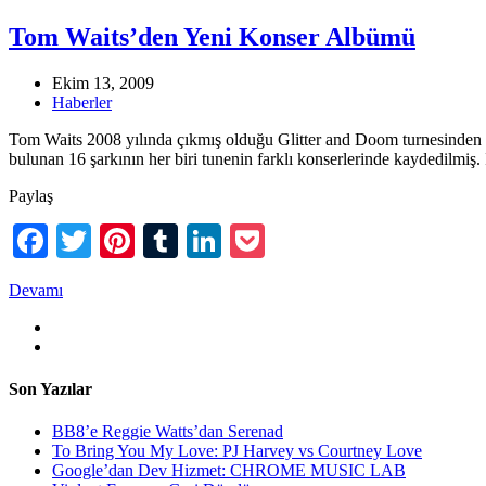
Tom Waits’den Yeni Konser Albümü
Ekim 13, 2009
Haberler
Tom Waits 2008 yılında çıkmış olduğu Glitter and Doom turnesinden k
bulunan 16 şarkının her biri tunenin farklı konserlerinde kaydedilm
Paylaş
Facebook
Twitter
Pinterest
Tumblr
LinkedIn
Pocket
Devamı
Son Yazılar
BB8’e Reggie Watts’dan Serenad
To Bring You My Love: PJ Harvey vs Courtney Love
Google’dan Dev Hizmet: CHROME MUSIC LAB