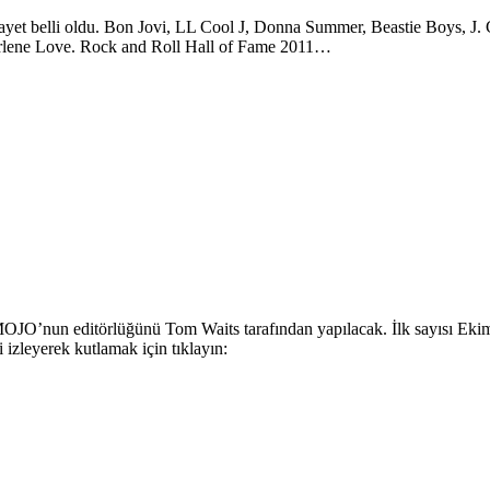
ayet belli oldu. Bon Jovi, LL Cool J, Donna Summer, Beastie Boys, J. G
arlene Love. Rock and Roll Hall of Fame 2011…
 MOJO’nun editörlüğünü Tom Waits tarafından yapılacak. İlk sayısı E
 izleyerek kutlamak için tıklayın: