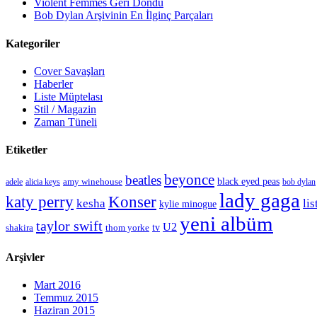
Violent Femmes Geri Döndü
Bob Dylan Arşivinin En İlginç Parçaları
Kategoriler
Cover Savaşları
Haberler
Liste Müptelası
Stil / Magazin
Zaman Tüneli
Etiketler
beyonce
beatles
amy winehouse
black eyed peas
adele
alicia keys
bob dylan
lady gaga
Konser
katy perry
kesha
lis
kylie minogue
yeni albüm
taylor swift
U2
tv
shakira
thom yorke
Arşivler
Mart 2016
Temmuz 2015
Haziran 2015