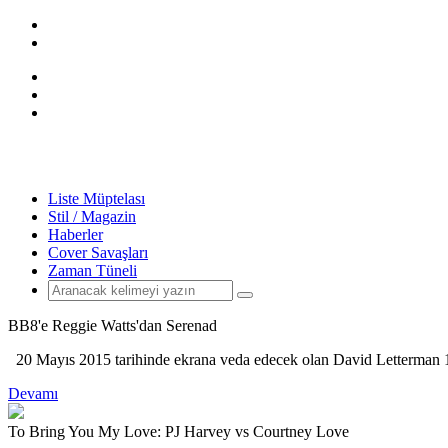
Liste Müptelası
Stil / Magazin
Haberler
Cover Savaşları
Zaman Tüneli
BB8'e Reggie Watts'dan Serenad
20 Mayıs 2015 tarihinde ekrana veda edecek olan David Letterman 199
Devamı
To Bring You My Love: PJ Harvey vs Courtney Love