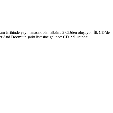
asım tarihinde yayınlanacak olan albüm, 2 CDden oluşuyor. İlk CD’de
tter And Doom’un şarkı listesine gelince: CD1: ‘Lucinda’…