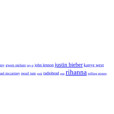
justin bieber
kanye west
john lennon
gwen stefani
mmy
jay-z
rihanna
radiohead
aul mccartney
pearl jam
rolling stones
rem
pink