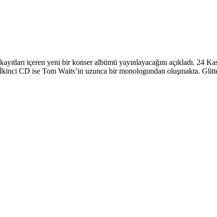
ayıtları içeren yeni bir konser albümü yayınlayacağını açıkladı. 24 K
iş. İkinci CD ise Tom Waits’in uzunca bir monologundan oluşmakta. Gli