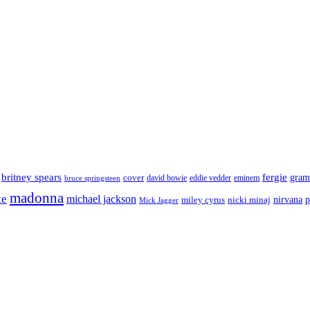
britney spears
fergie
cover
gra
david bowie
eminem
bruce springsteen
eddie vedder
madonna
te
michael jackson
nirvana
p
miley cyrus
nicki minaj
Mick Jagger