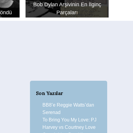
Bob Dylan Arşivinin En İlginç
Döndü
Parçaları
Son Yazılar
BB8’e Reggie Watts’dan
Serenad
To Bring You My Love: PJ
Harvey vs Courtney Love