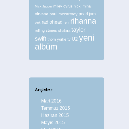
miley cyrus
nicki minaj
Mick Jagger
nirvana
paul mccartney
pearl jam
rihanna
radiohead
pink
rem
taylor
rolling stones
shakira
yeni
swift
U2
tv
thom yorke
albüm
Arşivler
Mart 2016
Temmuz 2015
Haziran 2015
Mayıs 2015