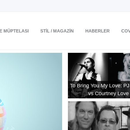
TE MÜPTELASI
STIL / MAGAZIN
HABERLER
COV
To Bring You My Love: PJ
vs Courtney Love