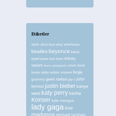
Etiketler
amy winehouse
adele
alicia keys
beyonce
beatles
black
britney
eyed peas
bob dylan
spears
cover
david
bruce springsteen
fergie
bowie
eddie vedder
eminem
john
grammy
gwen stefani
jay-z
justin bieber
kanye
lennon
katy perry
west
kesha
Konser
kylie minogue
lady gaga
liste
madonna
michael jackson