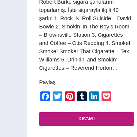
Robert Burke sigara şarkılarını
toparlamış. İşte sigarayla ilgili 40
şarkı! 1. Rock ‘N’ Roll Suicide – David
Bowie 2. Smokin’ In The Boy’s Room
– Brownsville Station 3. Cigarettes
and Coffee – Otis Redding 4. Smoke!
Smoke! Smoke! That Cigarette – Tex
Williams 5. Drinkin’ and Smokin’
Cigarettes – Reverend Horton…
Paylaş
Facebook
Twitter
Pinterest
Tumblr
LinkedIn
Pocke
DEVAMI