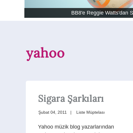
BB8'e Reggie Watts'dan 
yahoo
Sigara Şarkıları
Şubat 04, 2011
Liste Müptelası
Yahoo müzik blog yazarlarından