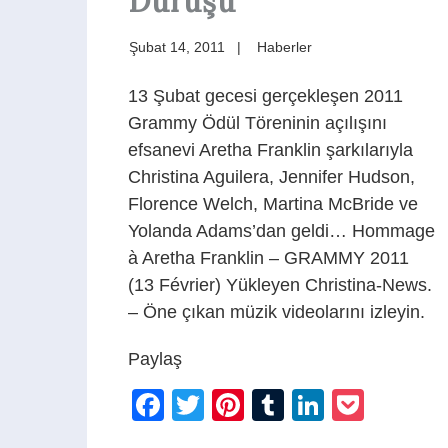
Duruşu
Şubat 14, 2011
Haberler
13 Şubat gecesi gerçekleşen 2011
Grammy Ödül Töreninin açılışını
efsanevi Aretha Franklin şarkılarıyla
Christina Aguilera, Jennifer Hudson,
Florence Welch, Martina McBride ve
Yolanda Adams’dan geldi… Hommage
à Aretha Franklin – GRAMMY 2011
(13 Février) Yükleyen Christina-News.
– Öne çıkan müzik videolarını izleyin.
Paylaş
Facebook
Twitter
Pinterest
Tumblr
LinkedIn
Pocke