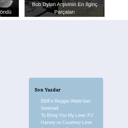
Bob Dylan Arşivinin En İlginç
Döndü
Parçaları
Son Yazılar
BB8’e Reggie Watts’dan
Serenad
To Bring You My Love: PJ
Harvey vs Courtney Love