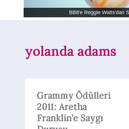
BB8'e Reggie Watts'dan 
yolanda adams
Grammy Ödülleri
2011: Aretha
Franklin’e Saygı