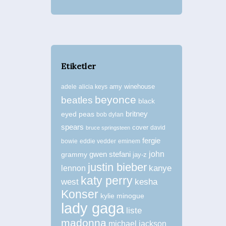
Etiketler
amy winehouse
adele
alicia keys
beyonce
beatles
black
britney
eyed peas
bob dylan
spears
cover
david
bruce springsteen
fergie
bowie
eddie vedder
eminem
john
grammy
gwen stefani
jay-z
justin bieber
kanye
lennon
katy perry
west
kesha
Konser
kylie minogue
lady gaga
liste
madonna
michael jackson