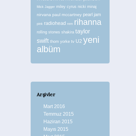
miley cyrus
nicki minaj
Mick Jagger
nirvana
paul mccartney
pearl jam
rihanna
radiohead
pink
rem
taylor
rolling stones
shakira
yeni
swift
U2
tv
thom yorke
albüm
Arşivler
Mart 2016
Temmuz 2015
Haziran 2015
Mayıs 2015