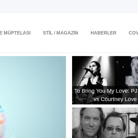
TE MÜPTELASI
STIL / MAGAZIN
HABERLER
COV
To Bring You My Love: PJ
vs Courtney Love