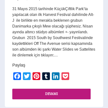
31 Mayıs 2015 tarihinde KüçükÇiftlik Park’ta
yapılacak olan ilk Harvest Festival dahilinde Alt-
J ile birlikte en merakla beklenen grubun
Danimarka çıkışlı Mew olacağı şüphesiz. Nisan
ayında altıncı stüdyo albümleri +- yayınlandı.
Grubun 2015 South by Southwest Festivalinde
kaydettikleri Off The Avenue serisi kapsamında
son albümden iki şarkı Water Slides ve Sattelites
ile dinlemek için tıklayın:…
Paylaş
Facebook
Twitter
Pinterest
Tumblr
LinkedIn
Pocket
DEVAMI