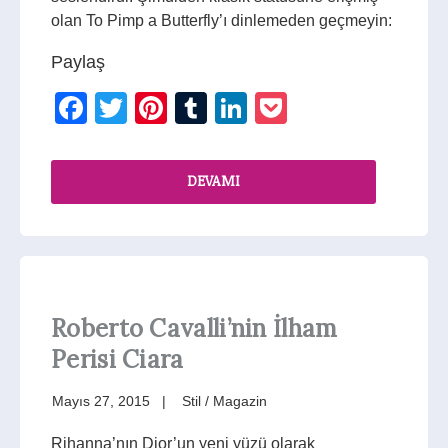
olan To Pimp a Butterfly’ı dinlemeden geçmeyin:
Paylaş
Facebook
Twitter
Pinterest
Tumblr
LinkedIn
Pocket
DEVAMI
Roberto Cavalli’nin İlham
Perisi Ciara
Mayıs 27, 2015
Stil / Magazin
Rihanna’nın Dior’un yeni yüzü olarak