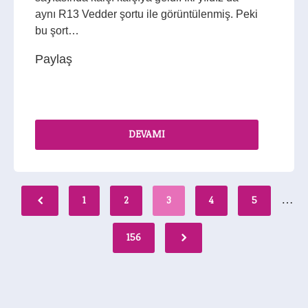
aynı R13 Vedder şortu ile görüntülenmiş. Peki
bu şort…
Paylaş
DEVAMI
…
1
2
3
4
5
156