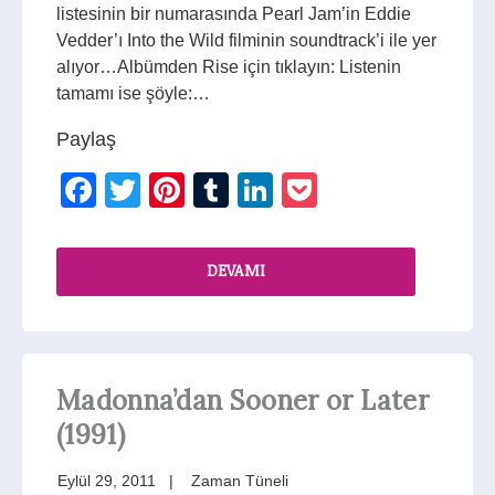
listesinin bir numarasında Pearl Jam’in Eddie
Vedder’ı Into the Wild filminin soundtrack’i ile yer
alıyor…Albümden Rise için tıklayın: Listenin
tamamı ise şöyle:…
Paylaş
Facebook
Twitter
Pinterest
Tumblr
LinkedIn
Pocket
DEVAMI
Madonna’dan Sooner or Later
(1991)
Eylül 29, 2011
Zaman Tüneli