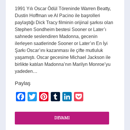
1991 Yılı Oscar Ödül Töreninde Warren Beatty,
Dustin Hoffman ve Al Pacino ile başrolleri
paylaştığı Dick Tracy filminin orijinal şarkısı olan
Stephen Sondheim bestesi Sooner or Later’ı
sahnede seslendiren Madonna, gecenin
ilerleyen saatlerinde Sooner or Later’ın En İyi
Şarkı Oscar’ını kazanması ile çifte mutluluk
yaşamıştı. Oscar gecesine Michael Jackson ile
birlikte katılan Madonna’nın Marilyn Monroe’yu
yadeden…
Paylaş
Facebook
Twitter
Pinterest
Tumblr
LinkedIn
Pocket
DEVAMI