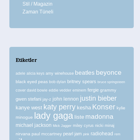
Stil / Magazin
Zaman Tüneli
Etiketler
beyonce
beatles
amy winehouse
adele
alicia keys
britney spears
black eyed peas
bob dylan
bruce springsteen
fergie
grammy
cover
david bowie
eddie vedder
eminem
justin bieber
john lennon
gwen stefani
jay-z
katy perry
Konser
kanye west
kesha
kylie
lady gaga
madonna
liste
minogue
michael jackson
miley cyrus
nicki minaj
Mick Jagger
radiohead
nirvana
paul mccartney
pearl jam
pink
rem