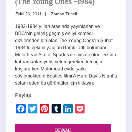
(The Young Ones -1984)
Eylül 26, 2011
Zaman Tüneli
1982-1984 yılları arasında yayınlanan ve
BBC’nin gelmiş geçmiş en iyi komedi
dizilerinden biri olan The Young Ones’ın Şubat
1984’te çekimi yapılan Bambi adlı bölümüne
Motörhead Ace of Spades ile misafir olur. Dizinin
kahramanları yetişmeleri gereken tren için
koştururken Motörhead evde şarkı
söylemektedir! Beatles filmi A Hard Day’s Night’a
selam eden bu görüntüler için tıklayın:
Paylaş
Facebook
Twitter
Pinterest
Tumblr
LinkedIn
Pocket
DEVAMI