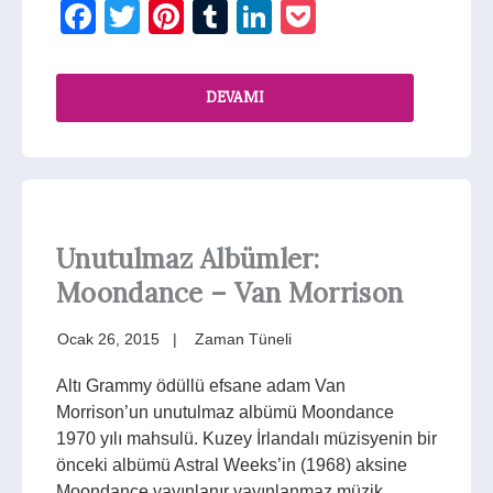
Facebook
Twitter
Pinterest
Tumblr
LinkedIn
Pocket
DEVAMI
Unutulmaz Albümler:
Moondance – Van Morrison
Ocak 26, 2015
Zaman Tüneli
Altı Grammy ödüllü efsane adam Van
Morrison’un unutulmaz albümü Moondance
1970 yılı mahsulü. Kuzey İrlandalı müzisyenin bir
önceki albümü Astral Weeks’in (1968) aksine
Moondance yayınlanır yayınlanmaz müzik