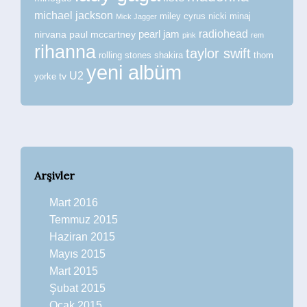
michael jackson
miley cyrus
nicki minaj
Mick Jagger
radiohead
nirvana
paul mccartney
pearl jam
pink
rem
rihanna
taylor swift
rolling stones
shakira
thom
yeni albüm
U2
tv
yorke
Arşivler
Mart 2016
Temmuz 2015
Haziran 2015
Mayıs 2015
Mart 2015
Şubat 2015
Ocak 2015