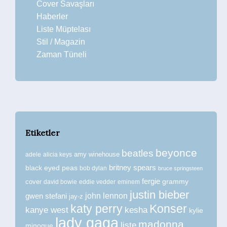
Cover Savaşları
Haberler
Liste Müptelası
Stil / Magazin
Zaman Tüneli
Etiketler
beyonce
beatles
amy winehouse
adele
alicia keys
britney spears
black eyed peas
bob dylan
bruce springsteen
fergie
grammy
cover
david bowie
eddie vedder
eminem
justin bieber
john lennon
gwen stefani
jay-z
katy perry
Konser
kanye west
kesha
kylie
lady gaga
madonna
liste
minogue