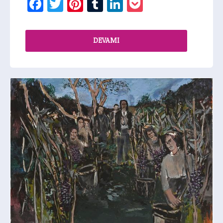
Facebook
Twitter
Pinterest
Tumblr
LinkedIn
Pocket
DEVAMI