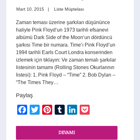
Mart 10, 2015
Liste Müptelası
Zaman teması üzerine şarkıları düşününce
haliyle Pink Floyd‘un 1973 tarihli efsanevi
albümü Dark Side of the Moon‘un dördüncü
şarkısı Time bir numara. Time’ı Pink Floyd’un
1994 tarihli Earls Court Londra konserinden
izlemek için tıklayın: Ve zaman temalı şarkılar
listesinin tamamı (Rolling Stones Okurlarının
listesi): 1. Pink Floyd – “Time” 2. Bob Dylan –
“The Times They…
Paylaş
Facebook
Twitter
Pinterest
Tumblr
LinkedIn
Pocket
DEVAMI