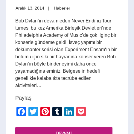
Aralık 13, 2014
Haberler
Bob Dylan’ın devam eden Never Ending Tour
turnesi bu kez Amerika Birleşik Devletleri’nde
Philadelphia Academy of Music’de çok ilginç bir
konserle gündeme geldi. İsveç yapımı bir
dokümanter serisi olan Experiment Ensam‘ın bir
bölümü için sıkı bir hayranına konser veren Bob
Dylan’ın böyle bir deneyimi daha önce
yaşamadığına eminiz. Belgeselin hedefi
genellikle kalabalıkta tecrübe edilen
aktiviteleri…
Paylaş
Facebook
Twitter
Pinterest
Tumblr
LinkedIn
Pocket
DEVAMI