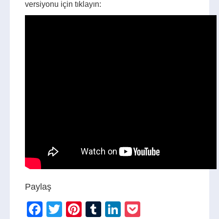
versiyonu için tıklayın:
Paylaş
Facebook
Twitter
Pinterest
Tumblr
LinkedIn
Pocket