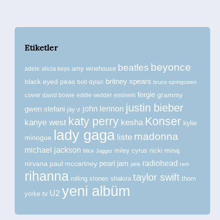
Etiketler
beyonce
beatles
amy winehouse
adele
alicia keys
britney spears
black eyed peas
bob dylan
bruce springsteen
fergie
grammy
cover
david bowie
eddie vedder
eminem
justin bieber
john lennon
gwen stefani
jay-z
katy perry
Konser
kanye west
kesha
kylie
lady gaga
madonna
liste
minogue
michael jackson
miley cyrus
nicki minaj
Mick Jagger
radiohead
nirvana
paul mccartney
pearl jam
pink
rem
rihanna
taylor swift
rolling stones
shakira
thom
yeni albüm
U2
tv
yorke