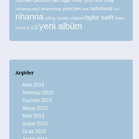
michael jackson
miley cyrus
nicki minaj
Mick Jagger
radiohead
nirvana
paul mccartney
pearl jam
pink
rem
rihanna
taylor swift
rolling stones
shakira
thom
yeni albüm
U2
tv
yorke
Arşivler
Mart 2016
Temmuz 2015
Haziran 2015
Mayıs 2015
Mart 2015
Şubat 2015
Ocak 2015