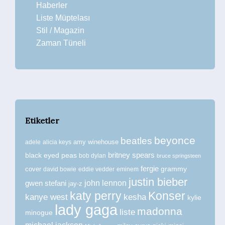
Haberler
Liste Müptelası
Stil / Magazin
Zaman Tüneli
Etiketler
beyonce
beatles
amy winehouse
adele
alicia keys
britney spears
black eyed peas
bob dylan
bruce springsteen
fergie
grammy
cover
david bowie
eddie vedder
eminem
justin bieber
john lennon
gwen stefani
jay-z
katy perry
Konser
kanye west
kesha
kylie
lady gaga
madonna
liste
minogue