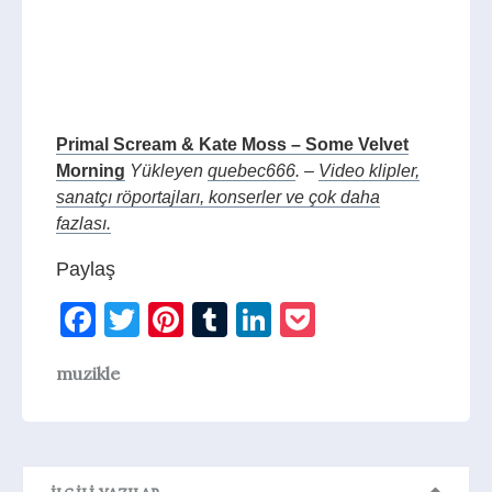
Primal Scream & Kate Moss – Some Velvet
Morning
Yükleyen
quebec666
. –
Video klipler,
sanatçı röportajları, konserler ve çok daha
fazlası.
Paylaş
Facebook
Twitter
Pinterest
Tumblr
LinkedIn
Pocket
muzikle