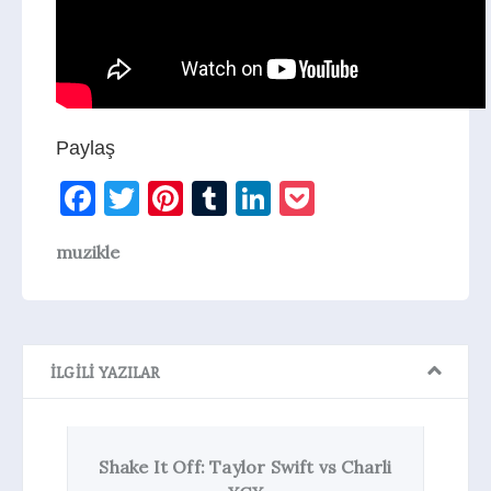
Paylaş
Facebook
Twitter
Pinterest
Tumblr
LinkedIn
Pocket
muzikle
İLGILI YAZILAR
t
Shake It Off: Taylor Swift vs Charli