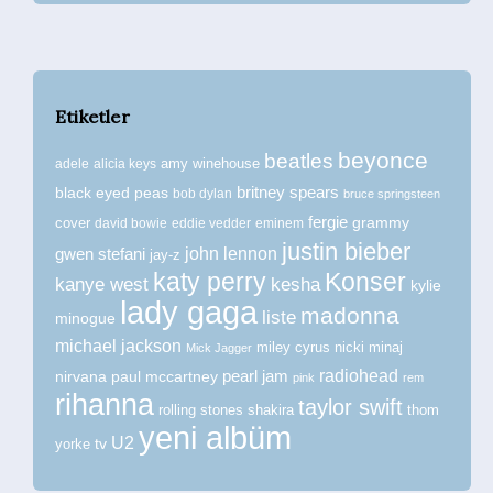
Etiketler
beyonce
beatles
amy winehouse
adele
alicia keys
britney spears
black eyed peas
bob dylan
bruce springsteen
fergie
grammy
cover
david bowie
eddie vedder
eminem
justin bieber
john lennon
gwen stefani
jay-z
katy perry
Konser
kanye west
kesha
kylie
lady gaga
madonna
liste
minogue
michael jackson
miley cyrus
nicki minaj
Mick Jagger
radiohead
nirvana
paul mccartney
pearl jam
pink
rem
rihanna
taylor swift
rolling stones
shakira
thom
yeni albüm
U2
tv
yorke