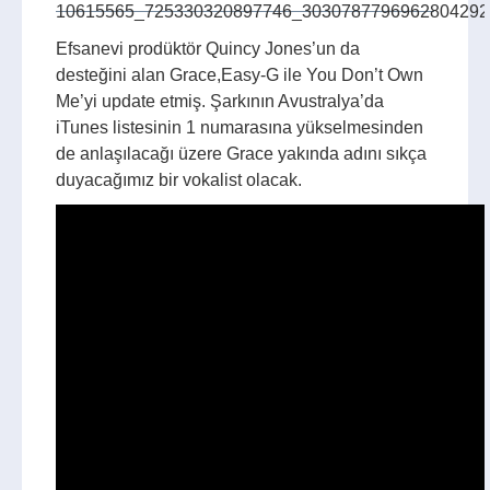
Efsanevi prodüktör Quincy Jones’un da
desteğini alan Grace,Easy-G ile You Don’t Own
Me’yi update etmiş. Şarkının Avustralya’da
iTunes listesinin 1 numarasına yükselmesinden
de anlaşılacağı üzere Grace yakında adını sıkça
duyacağımız bir vokalist olacak.