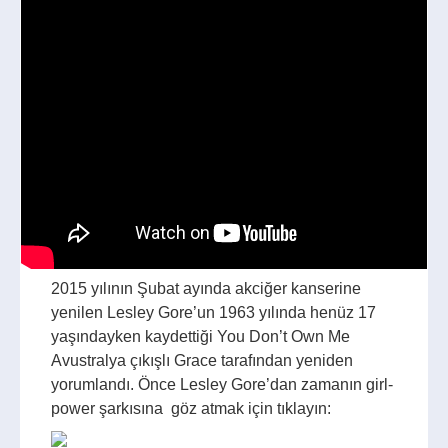
2015 yılının Şubat ayında akciğer kanserine
yenilen Lesley Gore’un 1963 yılında henüz 17
yaşındayken kaydettiği You Don’t Own Me
Avustralya çıkışlı Grace tarafından yeniden
yorumlandı. Önce Lesley Gore’dan zamanın girl-
power şarkısına göz atmak için tıklayın: