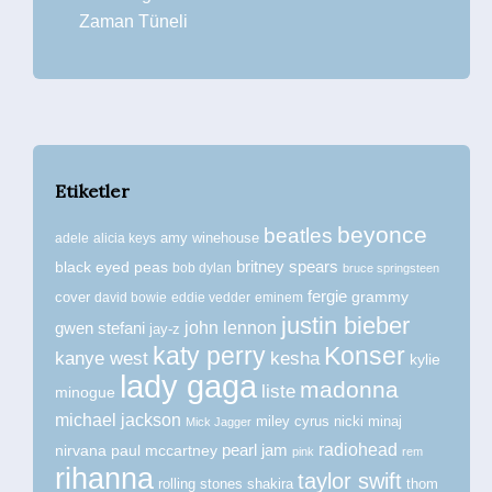
Zaman Tüneli
Etiketler
beyonce
beatles
amy winehouse
adele
alicia keys
britney spears
black eyed peas
bob dylan
bruce springsteen
fergie
grammy
cover
david bowie
eddie vedder
eminem
justin bieber
john lennon
gwen stefani
jay-z
katy perry
Konser
kanye west
kesha
kylie
lady gaga
madonna
liste
minogue
michael jackson
miley cyrus
nicki minaj
Mick Jagger
radiohead
nirvana
paul mccartney
pearl jam
pink
rem
rihanna
taylor swift
rolling stones
shakira
thom