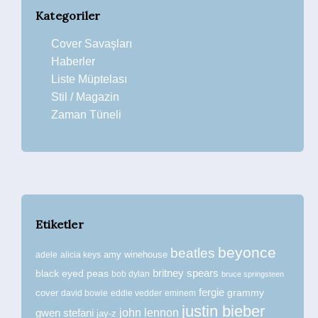
Kategoriler
Cover Savaşları
Haberler
Liste Müptelası
Stil / Magazin
Zaman Tüneli
Etiketler
beyonce
beatles
amy winehouse
adele
alicia keys
britney spears
black eyed peas
bob dylan
bruce springsteen
fergie
grammy
cover
david bowie
eddie vedder
eminem
justin bieber
john lennon
gwen stefani
jay-z