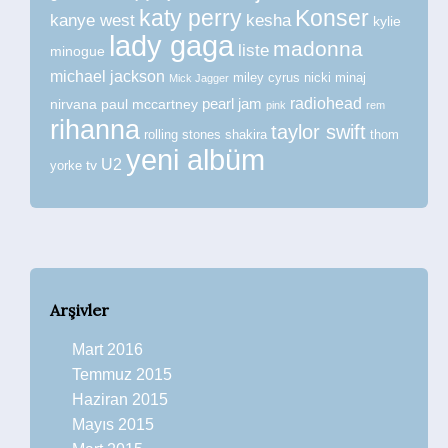
katy perry
Konser
kanye west
kesha
kylie
lady gaga
madonna
liste
minogue
michael jackson
miley cyrus
nicki minaj
Mick Jagger
radiohead
nirvana
paul mccartney
pearl jam
pink
rem
rihanna
taylor swift
rolling stones
shakira
thom
yeni albüm
U2
tv
yorke
Arşivler
Mart 2016
Temmuz 2015
Haziran 2015
Mayıs 2015