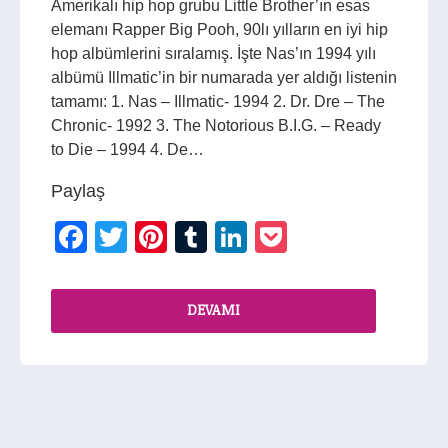
Amerikalı hip hop grubu Little Brother’ın esas
elemanı Rapper Big Pooh, 90lı yılların en iyi hip
hop albümlerini sıralamış. İşte Nas’ın 1994 yılı
albümü Illmatic’in bir numarada yer aldığı listenin
tamamı: 1. Nas – Illmatic- 1994 2. Dr. Dre – The
Chronic- 1992 3. The Notorious B.I.G. – Ready
to Die – 1994 4. De…
Paylaş
Facebook
Twitter
Pinterest
Tumblr
LinkedIn
Pocket
DEVAMI