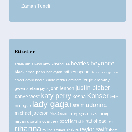
Zaman Tüneli
Etiketler
beyonce
beatles
amy winehouse
adele
alicia keys
britney spears
black eyed peas
bob dylan
bruce springsteen
fergie
grammy
cover
david bowie
eddie vedder
eminem
justin bieber
john lennon
gwen stefani
jay-z
katy perry
Konser
kanye west
kesha
kylie
lady gaga
madonna
liste
minogue
michael jackson
miley cyrus
nicki minaj
Mick Jagger
radiohead
nirvana
paul mccartney
pearl jam
pink
rem
rihanna
taylor swift
rolling stones
shakira
thom