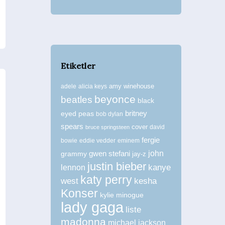
Etiketler
amy winehouse
adele
alicia keys
beyonce
beatles
black
britney
eyed peas
bob dylan
spears
cover
david
bruce springsteen
fergie
bowie
eddie vedder
eminem
john
grammy
gwen stefani
jay-z
justin bieber
kanye
lennon
katy perry
west
kesha
Konser
kylie minogue
lady gaga
liste
madonna
michael jackson