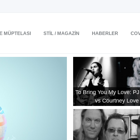
TE MÜPTELASI
STIL / MAGAZIN
HABERLER
COV
To Bring You My Love: PJ
vs Courtney Love