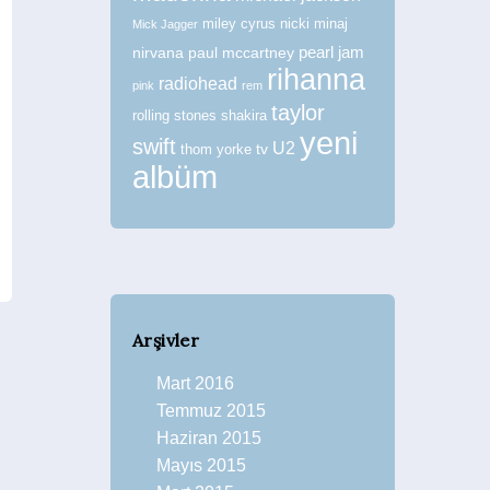
miley cyrus
nicki minaj
Mick Jagger
nirvana
paul mccartney
pearl jam
rihanna
radiohead
pink
rem
taylor
rolling stones
shakira
yeni
swift
U2
tv
thom yorke
albüm
Arşivler
Mart 2016
Temmuz 2015
Haziran 2015
Mayıs 2015