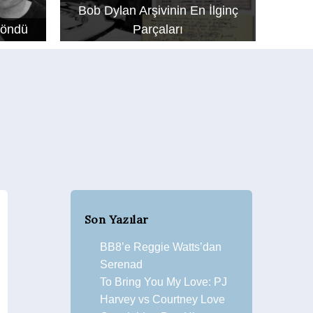
Bob Dylan Arşivinin En İlginç
Döndü
Parçaları
Son Yazılar
BB8’e Reggie Watts’dan
Serenad
To Bring You My Love: PJ
Harvey vs Courtney Love