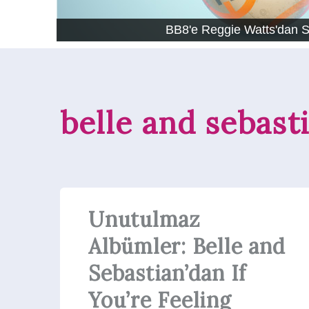
BB8'e Reggie Watts'dan 
belle and sebast
Unutulmaz
Albümler: Belle and
Sebastian’dan If
You’re Feeling