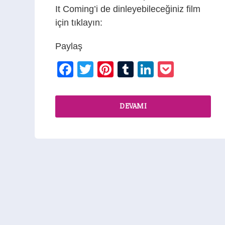
It Coming’i de dinleyebileceğiniz film
için tıklayın:
Paylaş
Facebook
Twitter
Pinterest
Tumblr
LinkedIn
Pocket
DEVAMI