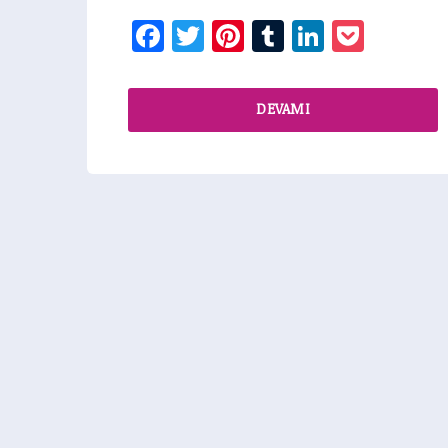
Facebook
Twitter
Pinterest
Tumblr
LinkedIn
Pocke
DEVAMI