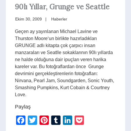
90lı Yıllar, Grunge ve Seattle
Ekim 30, 2009
Haberler
Geçen ay yayınlanan Michael Lavine ve
Thurston Moore‘un birlikte hazırladıkları
GRUNGE adlı kitapta çok çarpıcı insan
manzaraları ve Seatlle sokaklarının 90lı yıllarda
ne halde olduğuna dair ipuçları veren harika
kareler var. Bu fotoğraflardan önce Grunge
devrimini gerçekleştirenlerin fotoğrafları:
Nirvana, Pearl Jam, Soundgarden, Sonic Youth,
Smashing Pumpkins, Kurt Cobain & Courtney
Love.
Paylaş
Facebook
Twitter
Pinterest
Tumblr
LinkedIn
Pocket