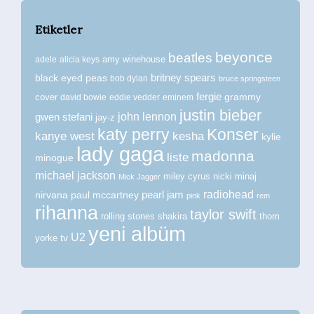
Etiketler
beyonce
beatles
amy winehouse
adele
alicia keys
britney spears
black eyed peas
bob dylan
bruce springsteen
fergie
grammy
cover
david bowie
eddie vedder
eminem
justin bieber
john lennon
gwen stefani
jay-z
katy perry
Konser
kanye west
kesha
kylie
lady gaga
madonna
liste
minogue
michael jackson
miley cyrus
nicki minaj
Mick Jagger
radiohead
nirvana
paul mccartney
pearl jam
pink
rem
rihanna
taylor swift
rolling stones
shakira
thom
yeni albüm
U2
tv
yorke