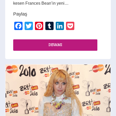
kesen Frances Bean’in yeni…
Paylaş
Facebook
Twitter
Pinterest
Tumblr
LinkedIn
Pocket
DEVAMI