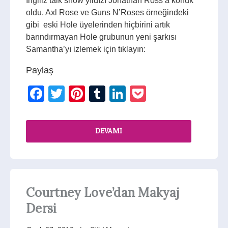
İngiliz talk show yıldızı Jonathan Ross’a konuk
oldu. Axl Rose ve Guns N’Roses örneğindeki
gibi eski Hole üyelerinden hiçbirini artık
barındırmayan Hole grubunun yeni şarkısı
Samantha’yı izlemek için tıklayın:
Paylaş
Facebook
Twitter
Pinterest
Tumblr
LinkedIn
Pocket
DEVAMI
Courtney Love’dan Makyaj
Dersi