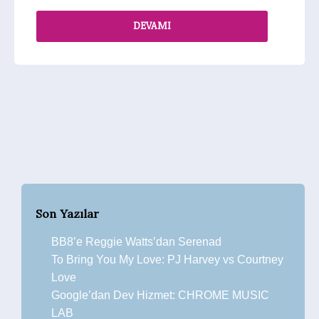
DEVAMI
Son Yazılar
BB8’e Reggie Watts’dan Serenad
To Bring You My Love: PJ Harvey vs Courtney
Love
Google’dan Dev Hizmet: CHROME MUSIC
LAB