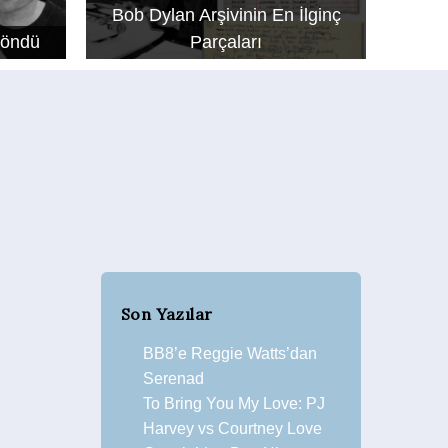
Bob Dylan Arşivinin En İlginç
Döndü
Parçaları
Son Yazılar
BB8’e Reggie Watts’dan
Serenad
To Bring You My Love: PJ
Harvey vs Courtney Love