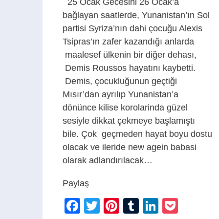
25 Ocak Gecesini 26 Ocak’a
bağlayan saatlerde, Yunanistan’ın Sol
partisi Syriza’nın dahi çocuğu Alexis
Tsipras’ın zafer kazandığı anlarda
maalesef ülkenin bir diğer dehası,
Demis Roussos hayatını kaybetti.
Demis, çocukluğunun geçtiği
Mısır’dan ayrılıp Yunanistan’a
dönünce kilise korolarinda güzel
sesiyle dikkat çekmeye başlamıştı
bile. Çok geçmeden hayat boyu dostu
olacak ve ileride new agein babasi
olarak adlandırılacak…
Paylaş
Facebook
Twitter
Pinterest
Tumblr
LinkedIn
Pocke