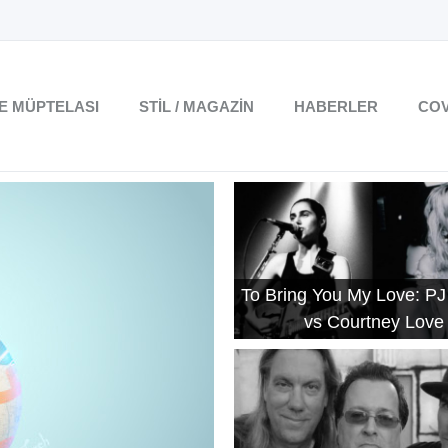
TE MÜPTELASI
STIL / MAGAZIN
HABERLER
COV
To Bring You My Love: PJ
vs Courtney Love