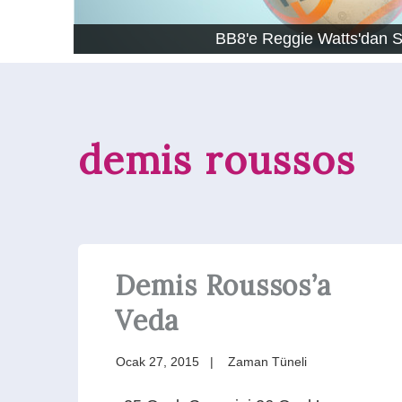
BB8'e Reggie Watts'dan 
demis roussos
Demis Roussos’a
Veda
Ocak 27, 2015
Zaman Tüneli