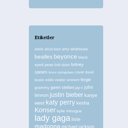
Etiketler
amy winehouse
adele
alicia keys
beyonce
beatles
black
britney
eyed peas
bob dylan
spears
cover
david
bruce springsteen
fergie
bowie
eddie vedder
eminem
john
grammy
gwen stefani
jay-z
justin bieber
kanye
lennon
katy perry
west
kesha
Konser
kylie minogue
lady gaga
liste
madonna
michael jackson