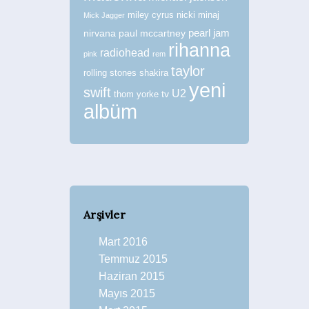
miley cyrus
nicki minaj
Mick Jagger
nirvana
paul mccartney
pearl jam
rihanna
radiohead
pink
rem
taylor
rolling stones
shakira
yeni
swift
U2
tv
thom yorke
albüm
Arşivler
Mart 2016
Temmuz 2015
Haziran 2015
Mayıs 2015