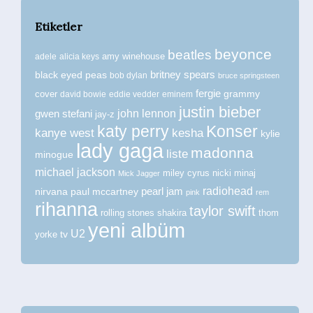
Etiketler
beyonce
beatles
amy winehouse
adele
alicia keys
britney spears
black eyed peas
bob dylan
bruce springsteen
fergie
grammy
cover
david bowie
eddie vedder
eminem
justin bieber
john lennon
gwen stefani
jay-z
katy perry
Konser
kanye west
kesha
kylie
lady gaga
madonna
liste
minogue
michael jackson
miley cyrus
nicki minaj
Mick Jagger
radiohead
nirvana
paul mccartney
pearl jam
pink
rem
rihanna
taylor swift
rolling stones
shakira
thom
yeni albüm
U2
tv
yorke