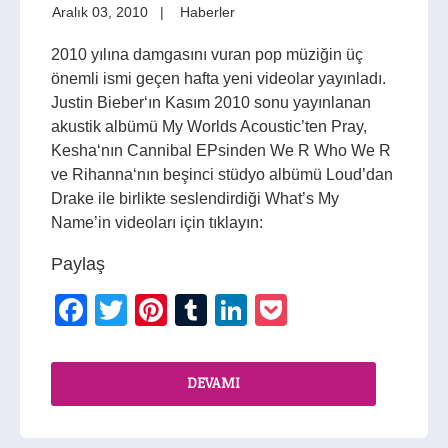
Aralık 03, 2010
Haberler
2010 yılına damgasını vuran pop müziğin üç
önemli ismi geçen hafta yeni videolar yayınladı.
Justin Bieber‘ın Kasım 2010 sonu yayınlanan
akustik albümü My Worlds Acoustic’ten Pray,
Kesha‘nın Cannibal EPsinden We R Who We R
ve Rihanna‘nın beşinci stüdyo albümü Loud’dan
Drake ile birlikte seslendirdiği What’s My
Name’in videoları için tıklayın:
Paylaş
Facebook
Twitter
Pinterest
Tumblr
LinkedIn
Pocket
DEVAMI