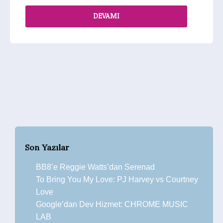
DEVAMI
Son Yazılar
BB8’e Reggie Watts’dan Serenad
To Bring You My Love: PJ Harvey vs Courtney
Love
Google’dan Dev Hizmet: CHROME MUSIC
LAB