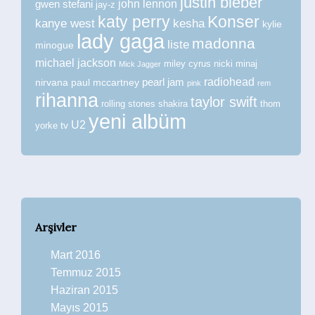
justin bieber
john lennon
gwen stefani
jay-z
katy perry
Konser
kanye west
kesha
kylie
lady gaga
madonna
liste
minogue
michael jackson
miley cyrus
nicki minaj
Mick Jagger
radiohead
nirvana
paul mccartney
pearl jam
pink
rem
rihanna
taylor swift
rolling stones
shakira
thom
yeni albüm
U2
tv
yorke
Arşivler
Mart 2016
Temmuz 2015
Haziran 2015
Mayıs 2015