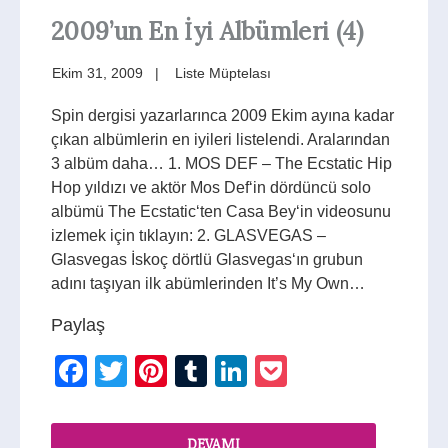
2009’un En İyi Albümleri (4)
Ekim 31, 2009
Liste Müptelası
Spin dergisi yazarlarınca 2009 Ekim ayına kadar
çıkan albümlerin en iyileri listelendi. Aralarından
3 albüm daha… 1. MOS DEF – The Ecstatic Hip
Hop yıldızı ve aktör Mos Def‘in dördüncü solo
albümü The Ecstatic‘ten Casa Bey‘in videosunu
izlemek için tıklayın: 2. GLASVEGAS –
Glasvegas İskoç dörtlü Glasvegas‘ın grubun
adını taşıyan ilk abümlerinden It’s My Own…
Paylaş
Facebook
Twitter
Pinterest
Tumblr
LinkedIn
Pocket
DEVAMI