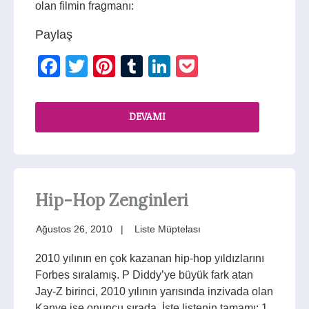
olan filmin fragmanı:
Paylaş
Facebook
Twitter
Pinterest
Tumblr
LinkedIn
Pocket
DEVAMI
Hip-Hop Zenginleri
Ağustos 26, 2010
Liste Müptelası
2010 yılının en çok kazanan hip-hop yıldızlarını
Forbes sıralamış. P Diddy’ye büyük fark atan
Jay-Z birinci, 2010 yılının yarısında inzivada olan
Kanye ise onuncu sırada. İşte listenin tamamı: 1.