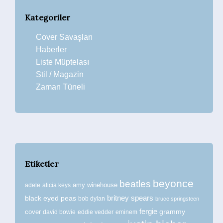
Kategoriler
Cover Savaşları
Haberler
Liste Müptelası
Stil / Magazin
Zaman Tüneli
Etiketler
beyonce
beatles
amy winehouse
adele
alicia keys
britney spears
black eyed peas
bob dylan
bruce springsteen
fergie
grammy
cover
david bowie
eddie vedder
eminem