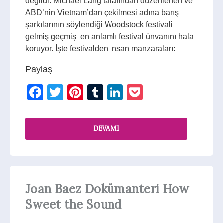
değildi. Michael Lang tarafından düzenlenen ve
ABD’nin Vietnam’dan çekilmesi adına barış
şarkılarının söylendiği Woodstock festivali
gelmiş geçmiş en anlamlı festival ünvanını hala
koruyor. İşte festivalden insan manzaraları:
Paylaş
Facebook
Twitter
Pinterest
Tumblr
LinkedIn
Pocket
DEVAMI
Joan Baez Dokümanteri How
Sweet the Sound