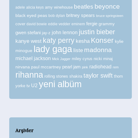
beyonce
beatles
amy winehouse
adele
alicia keys
britney spears
black eyed peas
bob dylan
bruce springsteen
fergie
grammy
cover
david bowie
eddie vedder
eminem
justin bieber
john lennon
gwen stefani
jay-z
katy perry
Konser
kanye west
kesha
kylie
lady gaga
madonna
liste
minogue
michael jackson
miley cyrus
nicki minaj
Mick Jagger
radiohead
nirvana
paul mccartney
pearl jam
pink
rem
rihanna
taylor swift
rolling stones
shakira
thom
yeni albüm
U2
tv
yorke
Arşivler