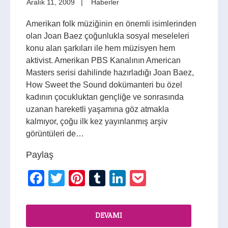
Aralık 11, 2009
Haberler
Amerikan folk müziğinin en önemli isimlerinden
olan Joan Baez çoğunlukla sosyal meseleleri
konu alan şarkıları ile hem müzisyen hem
aktivist. Amerikan PBS Kanalının American
Masters serisi dahilinde hazırladığı Joan Baez,
How Sweet the Sound dokümanteri bu özel
kadının çocukluktan gençliğe ve sonrasında
uzanan hareketli yaşamına göz atmakla
kalmıyor, çoğu ilk kez yayınlanmış arşiv
görüntüleri de…
Paylaş
Facebook
Twitter
Pinterest
Tumblr
LinkedIn
Pocket
DEVAMI