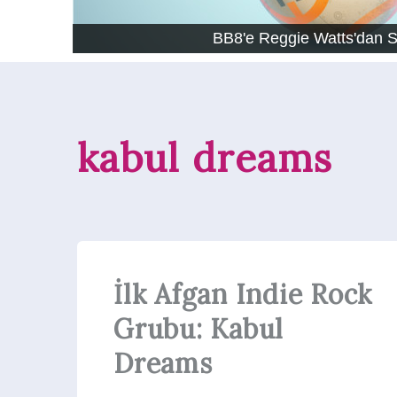
BB8'e Reggie Watts'dan 
kabul dreams
İlk Afgan Indie Rock
Grubu: Kabul
Dreams