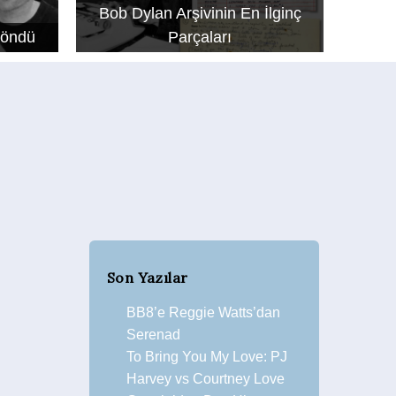
Bob Dylan Arşivinin En İlginç
Döndü
Parçaları
Son Yazılar
BB8’e Reggie Watts’dan
Serenad
To Bring You My Love: PJ
Harvey vs Courtney Love