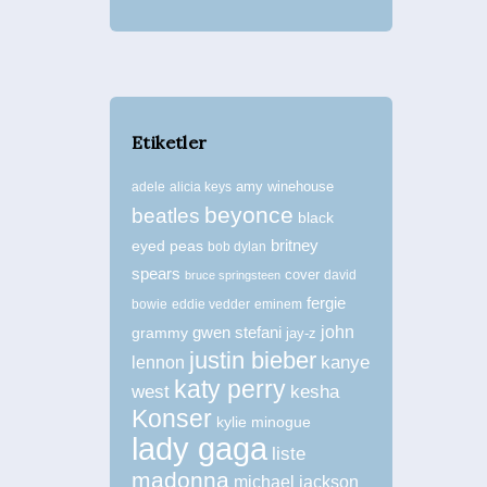
Etiketler
amy winehouse
adele
alicia keys
beyonce
beatles
black
britney
eyed peas
bob dylan
spears
cover
david
bruce springsteen
fergie
bowie
eddie vedder
eminem
john
grammy
gwen stefani
jay-z
justin bieber
kanye
lennon
katy perry
west
kesha
Konser
kylie minogue
lady gaga
liste
madonna
michael jackson