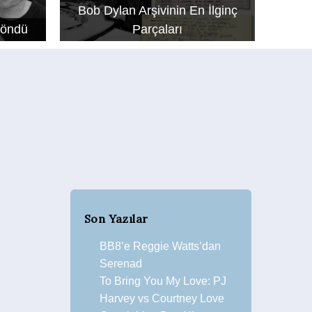
Bob Dylan Arşivinin En İlginç
Döndü
Parçaları
Son Yazılar
BB8’e Reggie Watts’dan
Serenad
To Bring You My Love: PJ
Harvey vs Courtney Love