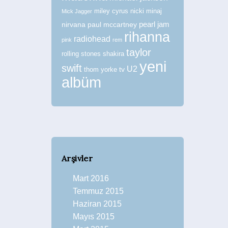
miley cyrus
nicki minaj
Mick Jagger
nirvana
paul mccartney
pearl jam
rihanna
radiohead
pink
rem
taylor
rolling stones
shakira
yeni
swift
U2
tv
thom yorke
albüm
Arşivler
Mart 2016
Temmuz 2015
Haziran 2015
Mayıs 2015