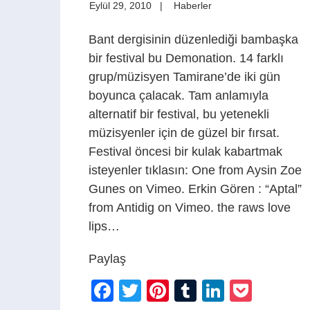
Eylül 29, 2010
Haberler
Bant dergisinin düzenlediği bambaşka
bir festival bu Demonation. 14 farklı
grup/müzisyen Tamirane’de iki gün
boyunca çalacak. Tam anlamıyla
alternatif bir festival, bu yetenekli
müzisyenler için de güzel bir fırsat.
Festival öncesi bir kulak kabartmak
isteyenler tıklasın: One from Aysin Zoe
Gunes on Vimeo. Erkin Gören : “Aptal”
from Antidig on Vimeo. the raws love
lips…
Paylaş
Facebook
Twitter
Pinterest
Tumblr
LinkedIn
Pocke