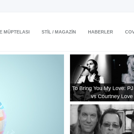
TE MÜPTELASI
STIL / MAGAZIN
HABERLER
COV
To Bring You My Love: PJ
vs Courtney Love