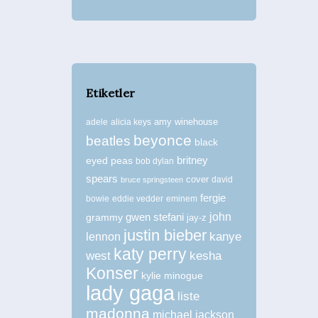
Etiketler
amy winehouse
adele
alicia keys
beyonce
beatles
black
britney
eyed peas
bob dylan
spears
cover
david
bruce springsteen
fergie
bowie
eddie vedder
eminem
john
grammy
gwen stefani
jay-z
justin bieber
kanye
lennon
katy perry
west
kesha
Konser
kylie minogue
lady gaga
liste
madonna
michael jackson