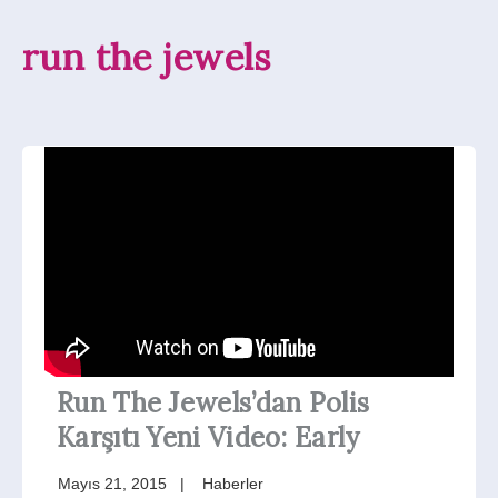
run the jewels
Run The Jewels’dan Polis
Karşıtı Yeni Video: Early
Mayıs 21, 2015
Haberler