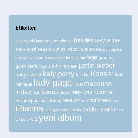
Etiketler
beyonce
beatles
amy winehouse
adele
alicia keys
britney spears
black eyed peas
bob dylan
bruce springsteen
fergie
grammy
cover
david bowie
eddie vedder
eminem
justin bieber
john lennon
gwen stefani
jay-z
katy perry
Konser
kanye west
kesha
kylie
lady gaga
madonna
liste
minogue
michael jackson
miley cyrus
nicki minaj
Mick Jagger
radiohead
nirvana
paul mccartney
pearl jam
pink
rem
rihanna
taylor swift
rolling stones
shakira
thom
yeni albüm
U2
tv
yorke