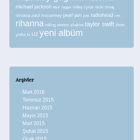
michael jackson
miley cyrus
nicki minaj
Mick Jagger
radiohead
nirvana
paul mccartney
pearl jam
pink
rem
rihanna
taylor swift
rolling stones
shakira
thom
yeni albüm
U2
tv
yorke
Arşivler
Mart 2016
Temmuz 2015
Haziran 2015
Mayıs 2015
Mart 2015
Şubat 2015
Ocak 2015