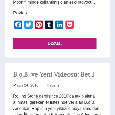
Moon filminde kullanılmış olan eski radyocu…
Paylaş
Facebook
Twitter
Pinterest
Tumblr
LinkedIn
Pocket
DEVAMI
B.o.B. ve Yeni Videosu: Bet I
Mayıs 24, 2010
Haberler
Rolling Stone dergisince 2010’da takip altına
alınması gerekenler listesinde yer alan B.o.B.
Amerikan Rap’inin yeni yıldızı olmaya şimdiden
aday. İlk albümü B.o.B Presents: The Adventures