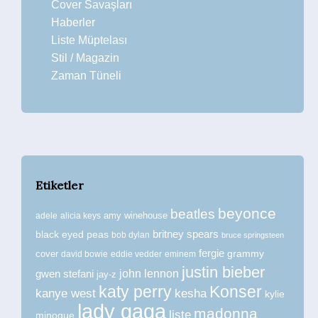
Cover Savaşları
Haberler
Liste Müptelası
Stil / Magazin
Zaman Tüneli
Etiketler
beyonce
beatles
amy winehouse
adele
alicia keys
britney spears
black eyed peas
bob dylan
bruce springsteen
fergie
grammy
cover
david bowie
eddie vedder
eminem
justin bieber
john lennon
gwen stefani
jay-z
katy perry
Konser
kanye west
kesha
kylie
lady gaga
madonna
liste
minogue