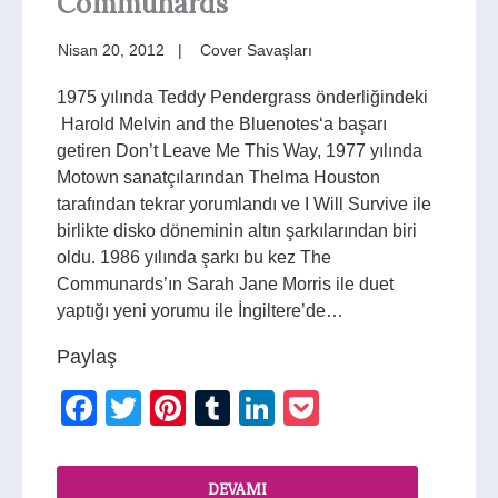
Communards
Nisan 20, 2012
Cover Savaşları
1975 yılında Teddy Pendergrass önderliğindeki
Harold Melvin and the Bluenotes‘a başarı
getiren Don’t Leave Me This Way, 1977 yılında
Motown sanatçılarından Thelma Houston
tarafından tekrar yorumlandı ve I Will Survive ile
birlikte disko döneminin altın şarkılarından biri
oldu. 1986 yılında şarkı bu kez The
Communards’ın Sarah Jane Morris ile duet
yaptığı yeni yorumu ile İngiltere’de…
Paylaş
Facebook
Twitter
Pinterest
Tumblr
LinkedIn
Pocket
DEVAMI