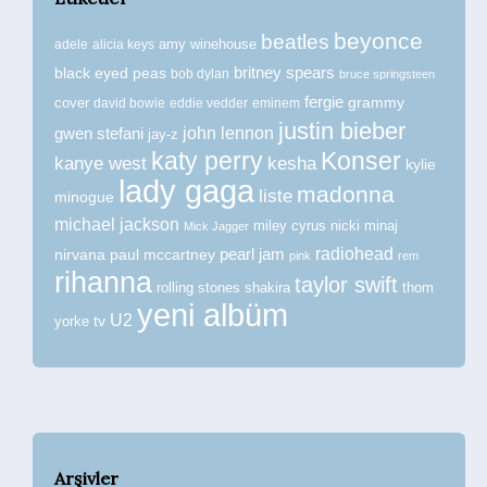
beyonce
beatles
amy winehouse
adele
alicia keys
britney spears
black eyed peas
bob dylan
bruce springsteen
fergie
grammy
cover
david bowie
eddie vedder
eminem
justin bieber
john lennon
gwen stefani
jay-z
katy perry
Konser
kanye west
kesha
kylie
lady gaga
madonna
liste
minogue
michael jackson
miley cyrus
nicki minaj
Mick Jagger
radiohead
nirvana
paul mccartney
pearl jam
pink
rem
rihanna
taylor swift
rolling stones
shakira
thom
yeni albüm
U2
tv
yorke
Arşivler