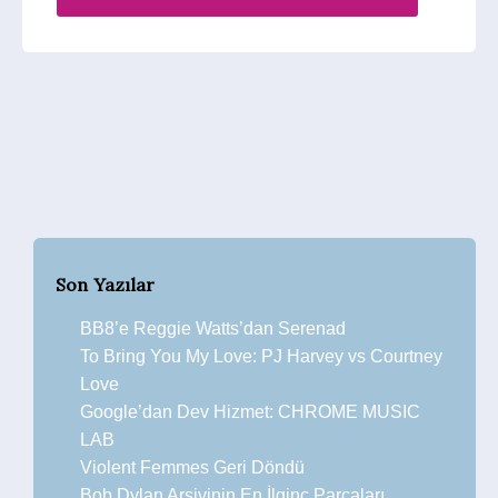
Son Yazılar
BB8’e Reggie Watts’dan Serenad
To Bring You My Love: PJ Harvey vs Courtney
Love
Google’dan Dev Hizmet: CHROME MUSIC
LAB
Violent Femmes Geri Döndü
Bob Dylan Arşivinin En İlginç Parçaları