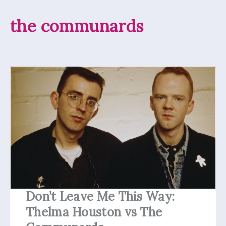
the communards
Don’t Leave Me This Way:
Thelma Houston vs The