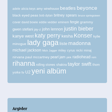
beyonce
beatles
amy winehouse
adele
alicia keys
britney spears
black eyed peas
bob dylan
bruce springsteen
fergie
grammy
cover
david bowie
eddie vedder
eminem
justin bieber
john lennon
gwen stefani
jay-z
katy perry
Konser
kanye west
kesha
kylie
lady gaga
madonna
liste
minogue
michael jackson
miley cyrus
nicki minaj
Mick Jagger
radiohead
nirvana
paul mccartney
pearl jam
pink
rem
rihanna
taylor swift
rolling stones
shakira
thom
yeni albüm
U2
tv
yorke
Arşivler