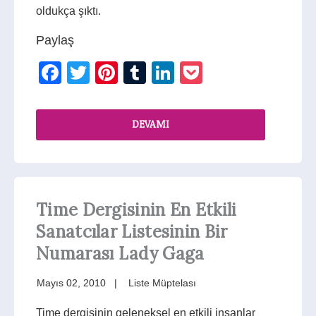
oldukça şıktı.
Paylaş
Facebook
Twitter
Pinterest
Tumblr
LinkedIn
Pocket
DEVAMI
Time Dergisinin En Etkili
Sanatcılar Listesinin Bir
Numarası Lady Gaga
Mayıs 02, 2010
Liste Müptelası
Time dergisinin geleneksel en etkili insanlar