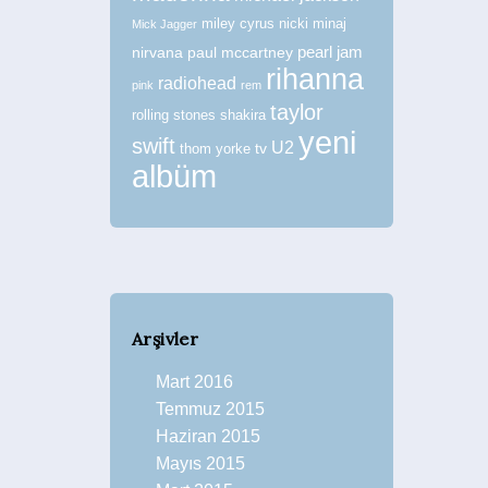
miley cyrus
nicki minaj
Mick Jagger
nirvana
paul mccartney
pearl jam
rihanna
radiohead
pink
rem
taylor
rolling stones
shakira
yeni
swift
U2
tv
thom yorke
albüm
Arşivler
Mart 2016
Temmuz 2015
Haziran 2015
Mayıs 2015