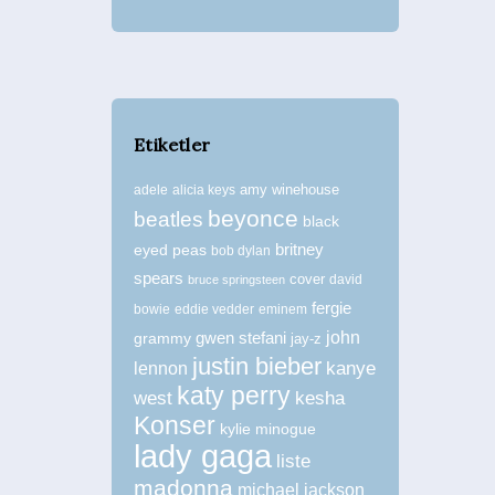
Etiketler
amy winehouse
adele
alicia keys
beyonce
beatles
black
britney
eyed peas
bob dylan
spears
cover
david
bruce springsteen
fergie
bowie
eddie vedder
eminem
john
grammy
gwen stefani
jay-z
justin bieber
kanye
lennon
katy perry
west
kesha
Konser
kylie minogue
lady gaga
liste
madonna
michael jackson