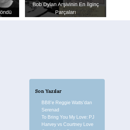
Bob Dylan Arşivinin En İlginç
Döndü
Parçaları
Son Yazılar
BB8’e Reggie Watts’dan
Serenad
To Bring You My Love: PJ
Harvey vs Courtney Love