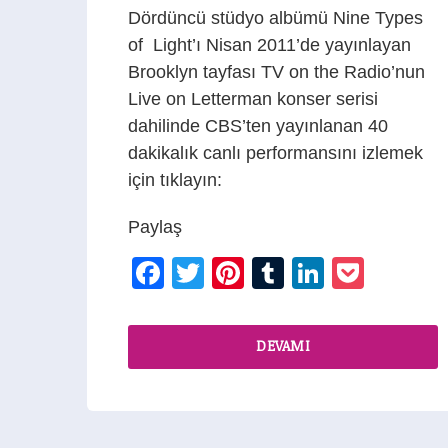
Dördüncü stüdyo albümü Nine Types
of Light’ı Nisan 2011’de yayınlayan
Brooklyn tayfası TV on the Radio’nun
Live on Letterman konser serisi
dahilinde CBS’ten yayınlanan 40
dakikalık canlı performansını izlemek
için tıklayın:
Paylaş
Facebook
Twitter
Pinterest
Tumblr
LinkedIn
Pocke
DEVAMI