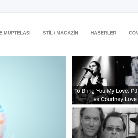
TE MÜPTELASI
STIL / MAGAZIN
HABERLER
COV
To Bring You My Love: PJ
vs Courtney Love