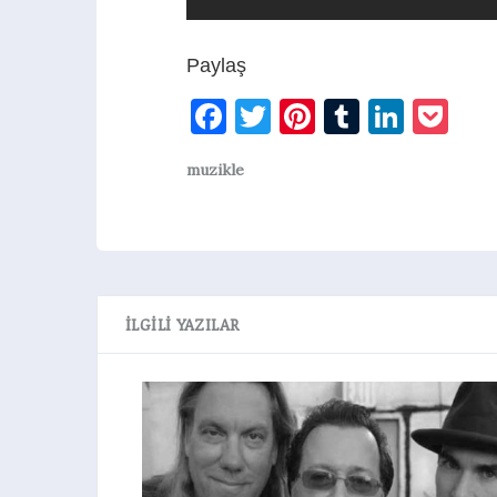
Paylaş
Facebook
Twitter
Pinterest
Tumblr
Linke
Po
muzikle
İLGILI YAZILAR