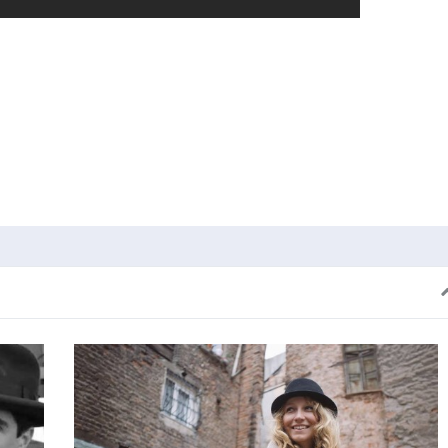
dIn
cket