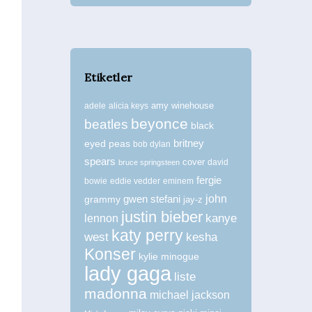
Etiketler
amy winehouse
adele
alicia keys
beyonce
beatles
black
britney
eyed peas
bob dylan
spears
cover
david
bruce springsteen
fergie
bowie
eddie vedder
eminem
john
grammy
gwen stefani
jay-z
justin bieber
kanye
lennon
katy perry
west
kesha
Konser
kylie minogue
lady gaga
liste
madonna
michael jackson