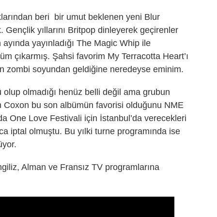
ıklarından beri bir umut beklenen yeni Blur
Gençlik yıllarını Britpop dinleyerek geçirenler
an ayında yayınladığı The Magic Whip ile
büm çıkarmış. Şahsi favorim My Terracotta Heart’ı
ın zombi soyundan geldiğine neredeyse eminim.
 olup olmadığı henüz belli değil ama grubun
am Coxon bu son albümün favorisi olduğunu NME
da One Love Festivali için İstanbul’da verecekleri
ca iptal olmuştu. Bu yılki turne programında ise
üyor.
ngiliz, Alman ve Fransız TV programlarına