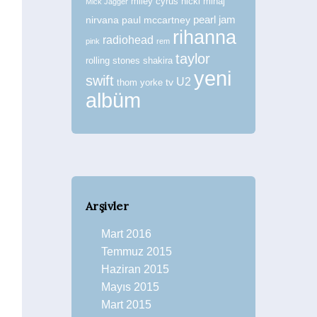
miley cyrus
nicki minaj
Mick Jagger
nirvana
paul mccartney
pearl jam
rihanna
radiohead
pink
rem
taylor
rolling stones
shakira
yeni
swift
U2
tv
thom yorke
albüm
Arşivler
Mart 2016
Temmuz 2015
Haziran 2015
Mayıs 2015
Mart 2015