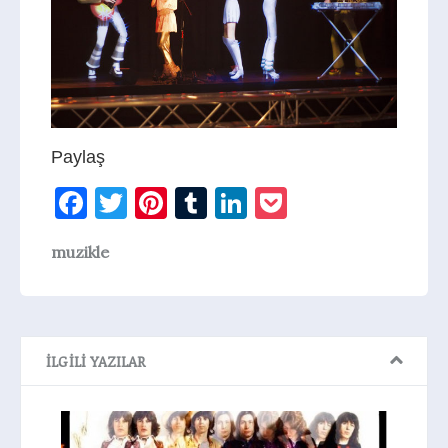
Paylaş
Facebook
Twitter
Pinterest
Tumblr
LinkedIn
Pocket
muzikle
İLGILI YAZILAR