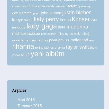
fergie
grammy
cover
david bowie
eddie vedder
eminem
justin bieber
john lennon
gwen stefani
jay-z
katy perry
Konser
kanye west
kesha
kylie
lady gaga
madonna
liste
minogue
michael jackson
miley cyrus
nicki minaj
Mick Jagger
radiohead
nirvana
paul mccartney
pearl jam
pink
rem
rihanna
taylor swift
rolling stones
shakira
thom
yeni albüm
U2
tv
yorke
Arşivler
Mart 2016
Temmuz 2015