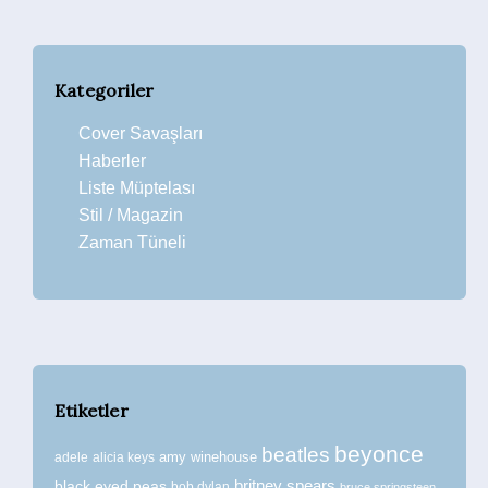
Kategoriler
Cover Savaşları
Haberler
Liste Müptelası
Stil / Magazin
Zaman Tüneli
Etiketler
beyonce
beatles
amy winehouse
adele
alicia keys
britney spears
black eyed peas
bob dylan
bruce springsteen