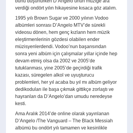
bunu düşünürken D’Angelo’unun müziğe ara
verdiği ondört yılın hikayesine kısaca göz atalım.
1995 yılı Brown Sugar ve 2000 yılının Vodoo
albümleri sonrası D’Angelo MTV’de sürekli
videosu dönen, hem genç kızların hem müzik
eleştirmenlerinin gözdesi olabilen ender
müzisyenlerdendi. Vodoo’nun başarısından
sonra yeni albüm için çalışmalar yıllar içinde hep
devam etmiş olsa da 2002 ve 2005’de
tutuklanması, yine 2005’de geçirdiği trafik
kazası, süregelen alkol ve uyuşturucu
problemleri, her yıl acaba bu yıl mı albüm geliyor
dedikoduları ile başa çıkmak gittikçe zorlaştı ve
hayranları da D’Angelo’dan umudu neredeyse
kesti.
Ama Aralık 2014’de online olarak yayınlanan
D’Angelo /The Vanguard – The Black Messiah
albümü bu ondört yılı tamamen ve kesinlikle