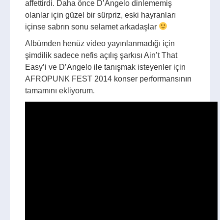
affettirdi. Daha önce D’Angelo dinlememiş
olanlar için güzel bir sürpriz, eski hayranları
içinse sabrın sonu selamet arkadaşlar
Albümden henüz video yayınlanmadığı için
şimdilik sadece nefis açılış şarkısı Ain’t That
Easy’i ve D’Angelo ile tanışmak isteyenler için
AFROPUNK FEST 2014 konser performansının
tamamını ekliyorum.