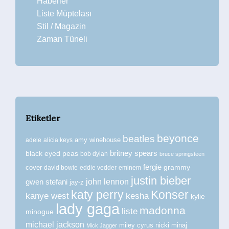
Haberler
Liste Müptelası
Stil / Magazin
Zaman Tüneli
Etiketler
beyonce
beatles
amy winehouse
adele
alicia keys
britney spears
black eyed peas
bob dylan
bruce springsteen
fergie
grammy
cover
david bowie
eddie vedder
eminem
justin bieber
john lennon
gwen stefani
jay-z
katy perry
Konser
kanye west
kesha
kylie
lady gaga
madonna
liste
minogue
michael jackson
miley cyrus
nicki minaj
Mick Jagger