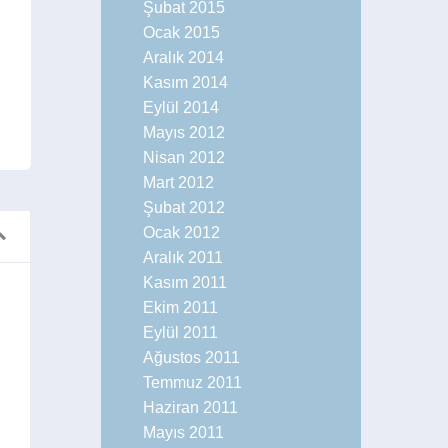
Şubat 2015
Ocak 2015
Aralık 2014
Kasım 2014
Eylül 2014
Mayıs 2012
Nisan 2012
Mart 2012
Şubat 2012
Ocak 2012
Aralık 2011
Kasım 2011
Ekim 2011
an Sürpriz Yeni
Leon Bridges ile 60lı Yıl
Eylül 2011
d Unmastered
Dönme Zamanı
Ağustos 2011
ler
Haberler
Temmuz 2011
Haziran 2011
Mayıs 2011