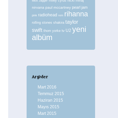
miley cyrus
nicki minaj
Mick Jagger
nirvana
paul mccartney
pearl jam
rihanna
radiohead
pink
rem
taylor
rolling stones
shakira
yeni
swift
U2
tv
thom yorke
albüm
Arşivler
Mart 2016
Temmuz 2015
Haziran 2015
Mayıs 2015
Mart 2015