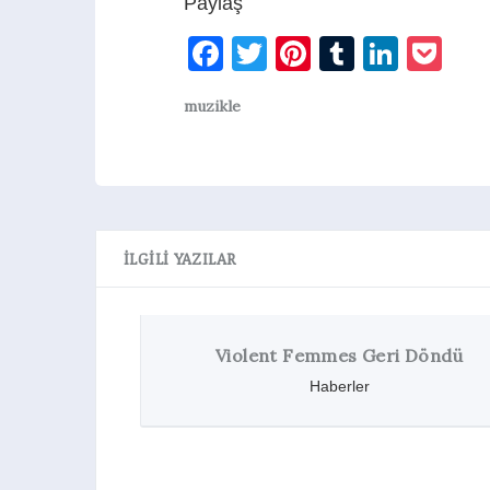
Paylaş
Facebook
Twitter
Pinterest
Tumblr
Linke
Po
muzikle
İLGILI YAZILAR
iolent Femmes Geri Döndü
Nilipek’in Ye
Haberler