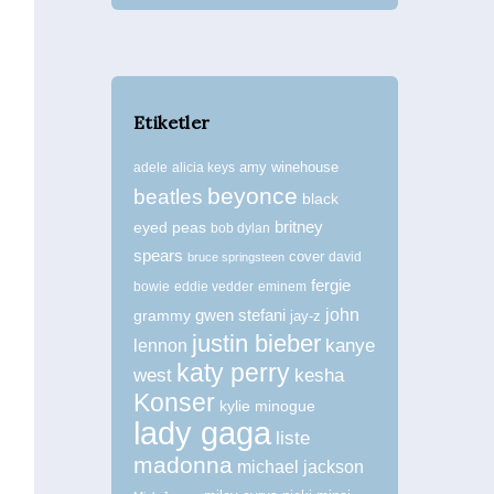
Etiketler
amy winehouse
adele
alicia keys
beyonce
beatles
black
britney
eyed peas
bob dylan
spears
cover
david
bruce springsteen
fergie
bowie
eddie vedder
eminem
john
grammy
gwen stefani
jay-z
justin bieber
kanye
lennon
katy perry
west
kesha
Konser
kylie minogue
lady gaga
liste
madonna
michael jackson