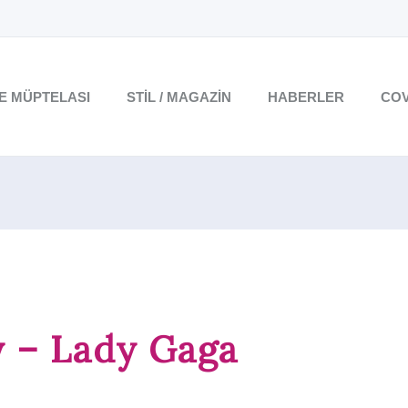
TE MÜPTELASI
STIL / MAGAZIN
HABERLER
COV
y – Lady Gaga