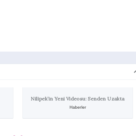
dIn
cket
ni Videosu: Senden Uzakta
Kendrick Lamar’d
Albüm: Untitle
Haberler
Haber