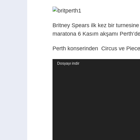
Britney Spears ilk kez bir turnesin
maratona 6 Kasım akşamı Perth’de
Perth konserinden Circus ve Piece o
Video
Dosyayı indir
oynatıcı