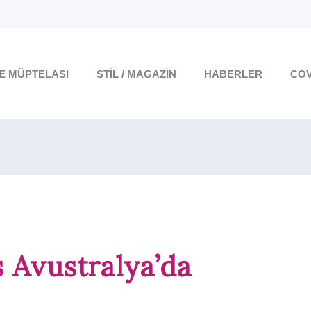
TE MÜPTELASI
STIL / MAGAZIN
HABERLER
COV
 Avustralya’da