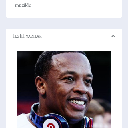
muzikle
İLGILI YAZILAR
Because the Night: Patti Smith v
10,000 Maniacs
Cover Savaşları