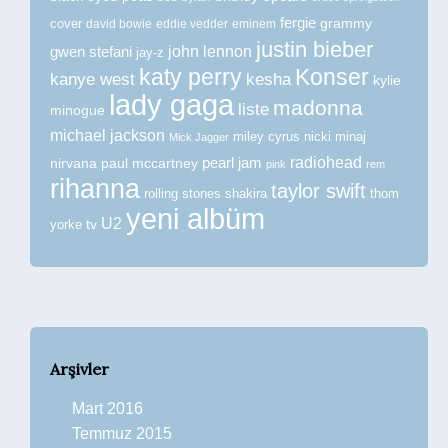
fergie
grammy
cover
david bowie
eddie vedder
eminem
justin bieber
john lennon
gwen stefani
jay-z
katy perry
Konser
kanye west
kesha
kylie
lady gaga
madonna
liste
minogue
michael jackson
miley cyrus
nicki minaj
Mick Jagger
radiohead
nirvana
paul mccartney
pearl jam
pink
rem
rihanna
taylor swift
rolling stones
shakira
thom
yeni albüm
U2
tv
yorke
Arşivler
Mart 2016
Temmuz 2015