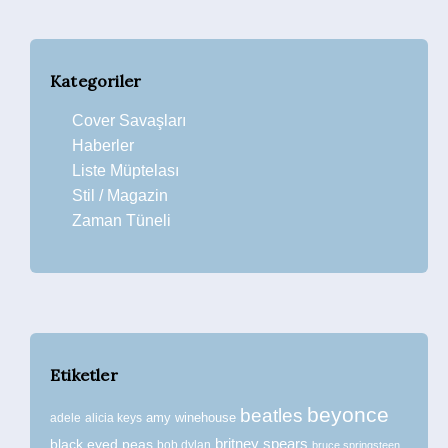
Kategoriler
Cover Savaşları
Haberler
Liste Müptelası
Stil / Magazin
Zaman Tüneli
Etiketler
beyonce
beatles
amy winehouse
adele
alicia keys
britney spears
black eyed peas
bob dylan
bruce springsteen