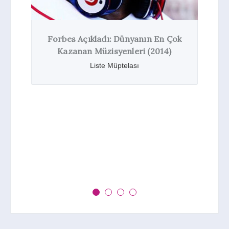
yanın En Çok
eri (2014)
sı