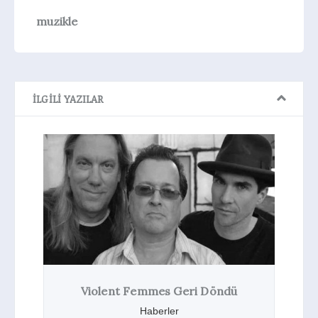
muzikle
İLGILI YAZILAR
s Geri Döndü
Nilipek’in Yeni Videosu: Sen
Uzakta
rler