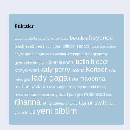
Etiketler
beyonce
beatles
amy winehouse
adele
alicia keys
britney spears
black eyed peas
bob dylan
bruce springsteen
fergie
grammy
cover
david bowie
eddie vedder
eminem
justin bieber
john lennon
gwen stefani
jay-z
katy perry
Konser
kanye west
kesha
kylie
lady gaga
madonna
liste
minogue
michael jackson
miley cyrus
nicki minaj
Mick Jagger
radiohead
nirvana
paul mccartney
pearl jam
pink
rem
rihanna
taylor swift
rolling stones
shakira
thom
yeni albüm
U2
tv
yorke