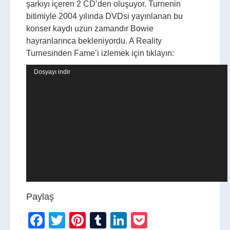
şarkıyı içeren 2 CD’den oluşuyor. Turnenin
bitimiyle 2004 yılında DVDsi yayınlanan bu
konser kaydı uzun zamandır Bowie
hayranlarınca bekleniyordu. A Reality
Turnesinden Fame’i izlemek için tıklayın:
Video
Dosyayı indir
oynatıcı
Paylaş
Facebook
Twitter
Pinterest
Tumblr
LinkedIn
Pocket