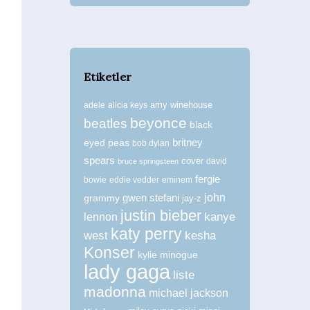
Etiketler
amy winehouse
adele
alicia keys
beyonce
beatles
black
britney
eyed peas
bob dylan
spears
cover
david
bruce springsteen
fergie
bowie
eddie vedder
eminem
john
grammy
gwen stefani
jay-z
justin bieber
kanye
lennon
katy perry
west
kesha
Konser
kylie minogue
lady gaga
liste
madonna
michael jackson