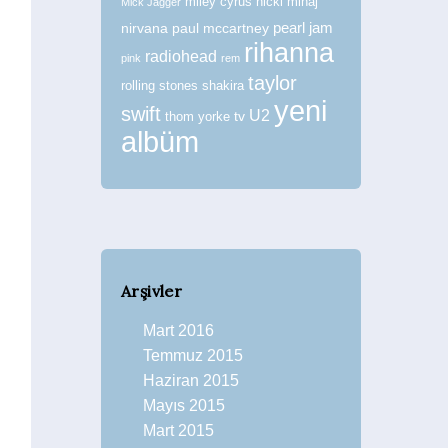
miley cyrus
nicki minaj
Mick Jagger
nirvana
paul mccartney
pearl jam
rihanna
radiohead
pink
rem
taylor
rolling stones
shakira
yeni
swift
U2
tv
thom yorke
albüm
Arşivler
Mart 2016
Temmuz 2015
Haziran 2015
Mayıs 2015
Mart 2015