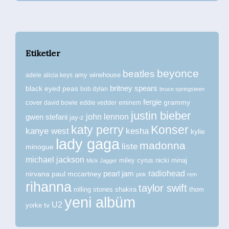
Etiketler
beyonce
beatles
amy winehouse
adele
alicia keys
britney spears
black eyed peas
bob dylan
bruce springsteen
fergie
grammy
cover
david bowie
eddie vedder
eminem
justin bieber
john lennon
gwen stefani
jay-z
katy perry
Konser
kanye west
kesha
kylie
lady gaga
madonna
liste
minogue
michael jackson
miley cyrus
nicki minaj
Mick Jagger
radiohead
nirvana
paul mccartney
pearl jam
pink
rem
rihanna
taylor swift
rolling stones
shakira
thom
yeni albüm
U2
tv
yorke