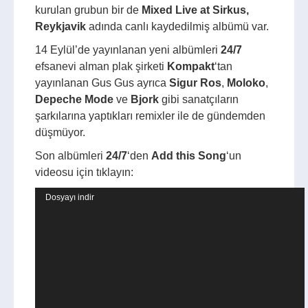
kurulan grubun bir de
Mixed Live at Sirkus,
Reykjavik
adında canlı kaydedilmiş albümü var.
14 Eylül’de yayınlanan yeni albümleri
24/7
efsanevi alman plak şirketi
Kompakt
‘tan
yayınlanan Gus Gus ayrıca
Sigur Ros
,
Moloko
,
Depeche Mode
ve
Bjork
gibi sanatçıların
şarkılarına yaptıkları remixler ile de gündemden
düşmüyor.
Son albümleri
24/7
‘den
Add this Song
‘un
videosu için tıklayın:
Video
Dosyayı indir
oynatıcı